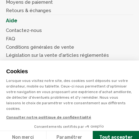
Moyens de paiement
Retours & échanges
Aide
Contactez-nous
FAQ
Conditions générales de vente
Législation sur la vente d'articles réglementés
Système d’information sur les armes (SIA)
Cookies
Conditions de nos offres
Lorsque vous visitez notre site, des cookies sont déposés sur votre
Suivez-nous
ordinateur, mobile ou tablette. Ceux-ci nous permettent d'optimiser
votre navigation en vous proposant une expérience d'achat améliorée,
de détecter d'éventuels problèmes et d'y remédier. Nous vous
laissons le choix de paramétrer votre consentement aux différents
cookies.
Consulter notre politique de confidentialité
© Terres et eaux 2026
Politique de confidentialité
Mentions légales
Consentements certifiés par
Filtres
CGV
Non merci
Paramétrer
Tout accepter