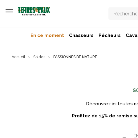
Aller au contenu principal
En ce moment
Chasseurs
Pêcheurs
Caval
Accueil
Soldes
PASSIONNES DE NATURE
S
Découvrez ici toutes nos
Profitez de 15% de remise 
Ch