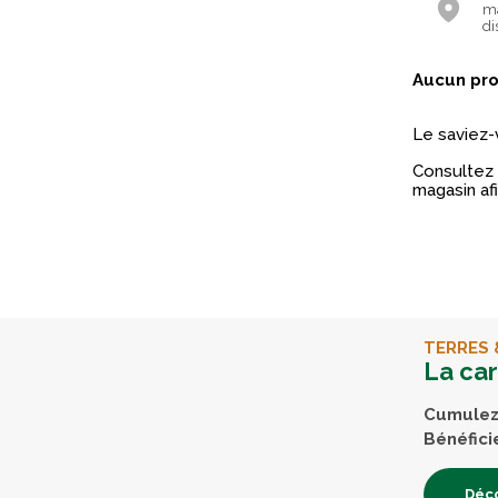
ma
di
Aucun pro
Le saviez-
Consultez 
magasin afi
TERRES 
La ca
Cumulez 
Bénéfici
Déco