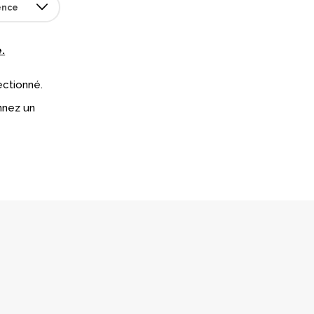
.
ectionné.
nnez un