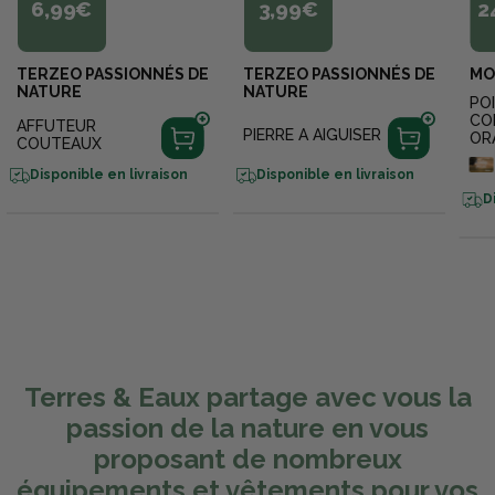
6,99€
3,99€
2
TERZEO PASSIONNÉS DE
TERZEO PASSIONNÉS DE
MO
NATURE
NATURE
PO
CO
AFFUTEUR
PIERRE A AIGUISER
OR
COUTEAUX
Disponible en livraison
Disponible en livraison
D
Terres & Eaux partage avec vous la
passion de la nature en vous
proposant de nombreux
équipements et vêtements pour vos