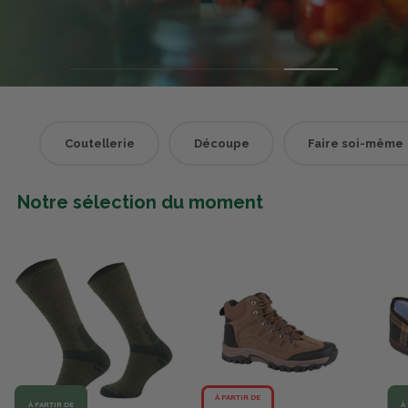
Coutellerie
Découpe
Faire soi-même
Notre sélection du moment
À PARTIR DE
À PARTIR DE
À