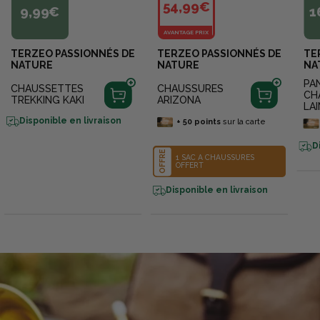
54,99€
9,99€
1
AVANTAGE PRIX
TERZEO PASSIONNÉS DE
TERZEO PASSIONNÉS DE
TE
NATURE
NATURE
NA
PA
CHAUSSETTES
CHAUSSURES
CH
TREKKING KAKI
ARIZONA
LAI
Disponible en livraison
+
50
points
sur la carte
D
OFFRE
1 SAC À CHAUSSURES
OFFERT
Disponible en livraison