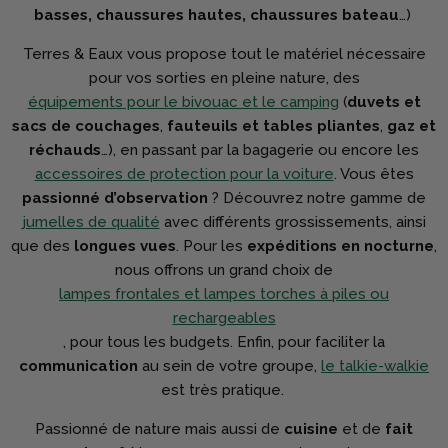
basses, chaussures hautes, chaussures bateau
…)
Terres & Eaux vous propose tout le matériel nécessaire
pour vos sorties en pleine nature, des
équipements pour le bivouac et le camping
(
duvets et
sacs de couchages
,
fauteuils et tables pliantes
,
gaz et
réchauds
…), en passant par la bagagerie ou encore les
accessoires de protection pour la voiture
. Vous êtes
passionné d’observation
? Découvrez notre gamme de
jumelles de qualité
avec différents grossissements, ainsi
que des
longues vues
. Pour les
expéditions en nocturne
,
nous offrons un grand choix de
lampes frontales et lampes torches à piles ou
rechargeables
, pour tous les budgets. Enfin, pour faciliter la
communication
au sein de votre groupe,
le talkie-walkie
est très pratique.
Passionné de nature mais aussi de
cuisine
et de
fait