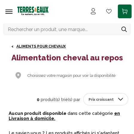
Aller au contenu principal
ALIMENTS POUR CHEVAUX
Alimentation cheval au repos
Choisissez votre magasin pour voir la disponibilité
0
produit(s) trié(s) par
Aucun produit disponible
dans cette catégorie
en
Livraison à domicile.
Le saviez-vous ? Les produits affichés ici s'adaptent