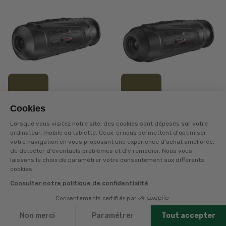
499€
899€
Cookies
Lorsque vous visitez notre site, des cookies sont déposés sur votre
HIKMICRO
HIKMICRO
ordinateur, mobile ou tablette. Ceux-ci nous permettent d'optimiser
MONOCULAIRE
MONOCULAIRE
votre navigation en vous proposant une expérience d'achat améliorée,
THERMIQUE LYNX
THERMIQUE LYNX
de détecter d'éventuels problèmes et d'y remédier. Nous vous
LE10 3.0
LH15 3.0
laissons le choix de paramétrer votre consentement aux différents
+
490
points
sur la carte
+
890
points
sur la carte
cookies.
Consulter notre politique de confidentialité
OFFRE
OFFRE
POUR BÉNÉFICIER DE L'OFFRE
POUR BÉNÉFICIER DE L'OFFRE
DOUBLEMENT DES POINTS
DOUBLEMENT DES POINTS
Consentements certifiés par
POUR L'ACHAT D'UN PRODUIT
POUR L'ACHAT D'UN PRODUIT
Filtres
DE LA MARQUE HIKMICRO, AVEC
DE LA MARQUE HIKMICRO, AVEC
UNE CARTE DE FIDÉLITÉ EN
UNE CARTE DE FIDÉLITÉ EN
Disponible en livraison
Disponible en livraison
Non merci
Paramétrer
Tout accepter
COURS DE VALIDITÉ,
COURS DE VALIDITÉ,
IDENTIFIEZ-VOUS SUR NOTRE
IDENTIFIEZ-VOUS SUR NOTRE