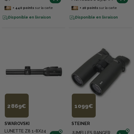
+
440
points
sur la carte
+
20
points
sur la carte
Disponible en livraison
Disponible en livraison
2 869€
1 099€
SWAROVSKI
STEINER
LUNETTE Z8 1-8X24
JUMELLES RANGER