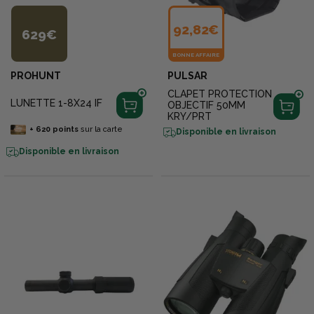
92,82€
629€
BONNE AFFAIRE
PROHUNT
PULSAR
CLAPET PROTECTION
LUNETTE 1-8X24 IF
OBJECTIF 50MM
KRY/PRT
+
620
points
sur la carte
Disponible en livraison
Disponible en livraison