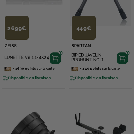
2 699€
449€
ZEISS
SPARTAN
BIPIED JAVELIN
LUNETTE V8 1,1-8X24
PROHUNT NOIR
+
2690
points
sur la carte
+
440
points
sur la carte
Disponible en livraison
Disponible en livraison