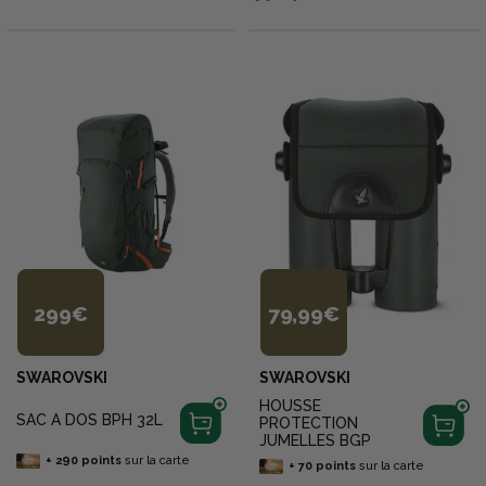
299€
79,99€
SWAROVSKI
SWAROVSKI
HOUSSE
SAC A DOS BPH 32L
PROTECTION
JUMELLES BGP
+
290
points
sur la carte
+
70
points
sur la carte