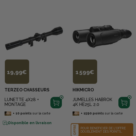
19,99€
1 599€
TERZEO CHASSEURS
HIKMICRO
LUNETTE 4X28 +
JUMELLES HABROK
MONTAGE
4K HE25L 2.0
+
10
points
sur la carte
+
1590
points
sur la carte
Disponible en livraison
OFFRE
POUR BÉNÉFICIER DE L'OFFRE
DOUBLEMENT DES POINTS
POUR L'ACHAT D'UN PRODUIT