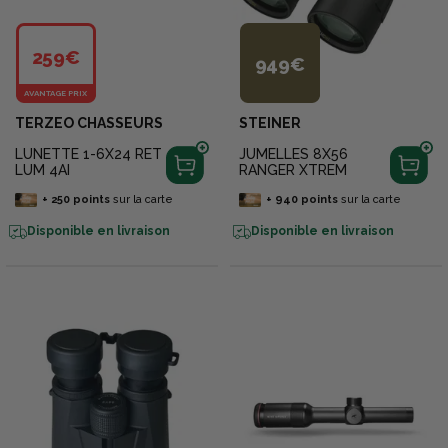
259€
949€
AVANTAGE PRIX
TERZEO CHASSEURS
STEINER
LUNETTE 1-6X24 RET
JUMELLES 8X56
LUM 4AI
RANGER XTREM
+
250
points
sur la carte
+
940
points
sur la carte
Disponible en livraison
Disponible en livraison