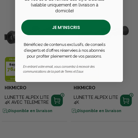
AUTOMATIQUEMENT LORSQUE
AUTOMATIQUEMENT LORSQUE
(valable uniquement en livraison à
VOUS VALIDEREZ VOTRE
VOUS VALIDEREZ VOTRE
PANIER.
PANIER.
domicile)
JE M’INSCRIS
Bénéficiez de contenus exclusifs, de conseils
d’experts et d’offres réservées à nos abonnés
pour profiter pleinement de vos passions.
PROMOTION
PROMOTION
849,00 €
649,00 €
En entrant votre email, vous consentez à recevoir des
764,10€
584,10€
communications de la part de Terres et Eaux
SOIT
-
10 %
SOIT
-
10 %
HIKMICRO
HIKMICRO
LUNETTE ALPEX LITE
LUNETTE ALPEX LITE
4K AVEC TELEMETRE
4K
Disponible en livraison
Disponible en livraison