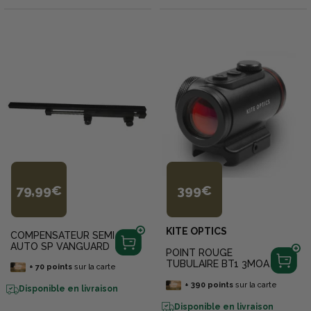
79,99€
399€
KITE OPTICS
COMPENSATEUR SEMI
AUTO SP VANGUARD
POINT ROUGE
TUBULAIRE BT1 3MOA
+
70
points
sur la carte
+
390
points
sur la carte
Disponible en livraison
Disponible en livraison