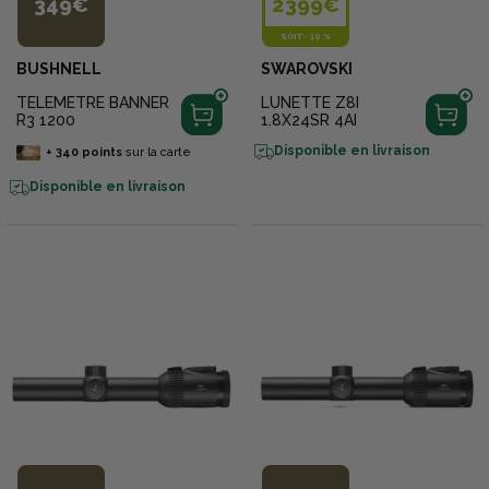
349€
2 399€
SOIT
-
19 %
BUSHNELL
SWAROVSKI
TELEMETRE BANNER
LUNETTE Z8I
R3 1200
1.8X24SR 4AI
Disponible en livraison
+
340
points
sur la carte
Disponible en livraison