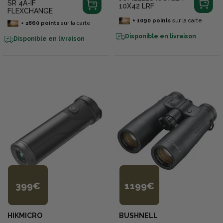
SR 4A-IF
10X42 LRF
FLEXCHANGE
+
1090
points
sur la carte
+
2860
points
sur la carte
Disponible en livraison
Disponible en livraison
399€
1 199€
HIKMICRO
BUSHNELL