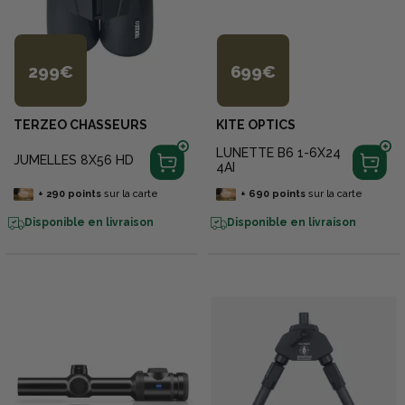
299€
699€
TERZEO CHASSEURS
KITE OPTICS
LUNETTE B6 1-6X24
JUMELLES 8X56 HD
4AI
+
290
points
sur la carte
+
690
points
sur la carte
Disponible en livraison
Disponible en livraison