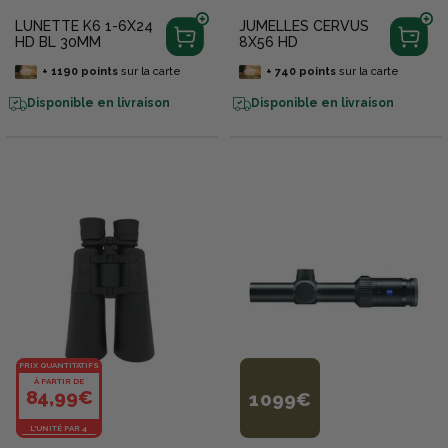
LUNETTE K6 1-6X24
JUMELLES CERVUS
HD BL 30MM
8X56 HD
+
1190
points
sur la carte
+
740
points
sur la carte
Disponible en livraison
Disponible en livraison
PRIX QUANTITATIFS
À PARTIR DE
84,99€
1 099€
L'UNITÉ PAR 4