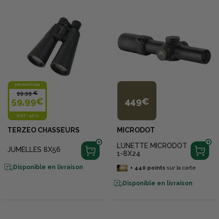
PROMOTION
99,99 €
59,99€
449€
SOIT
-
40 %
TERZEO CHASSEURS
MICRODOT
LUNETTE MICRODOT
JUMELLES 8X56
1-8X24
Disponible en livraison
+
440
points
sur la carte
Disponible en livraison