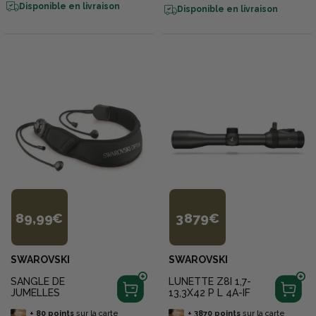
Disponible en livraison
Disponible en livraison
89,99€
3 879€
SWAROVSKI
SWAROVSKI
SANGLE DE
LUNETTE Z8I 1,7-
JUMELLES
13,3X42 P L 4A-IF
+
80
points
sur la carte
+
3870
points
sur la carte