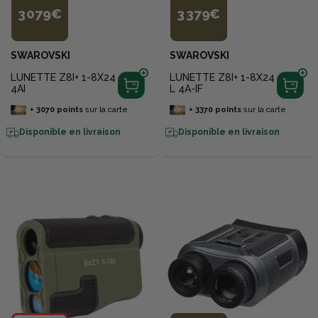
3 079€
3 379€
SWAROVSKI
SWAROVSKI
LUNETTE Z8I+ 1-8X24
LUNETTE Z8I+ 1-8X24
4AI
L 4A-IF
+
3070
points
sur la carte
+
3370
points
sur la carte
Disponible en livraison
Disponible en livraison