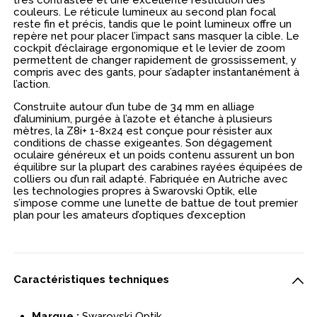
très contrastée et une excellente restitution des
couleurs. Le réticule lumineux au second plan focal
reste fin et précis, tandis que le point lumineux offre un
repère net pour placer l’impact sans masquer la cible. Le
cockpit d’éclairage ergonomique et le levier de zoom
permettent de changer rapidement de grossissement, y
compris avec des gants, pour s’adapter instantanément à
l’action.
Construite autour d’un tube de 34 mm en alliage
d’aluminium, purgée à l’azote et étanche à plusieurs
mètres, la Z8i+ 1-8x24 est conçue pour résister aux
conditions de chasse exigeantes. Son dégagement
oculaire généreux et un poids contenu assurent un bon
équilibre sur la plupart des carabines rayées équipées de
colliers ou d’un rail adapté. Fabriquée en Autriche avec
les technologies propres à Swarovski Optik, elle
s’impose comme une lunette de battue de tout premier
plan pour les amateurs d’optiques d’exception
Caractéristiques techniques
Marque :
Swarovski Optik