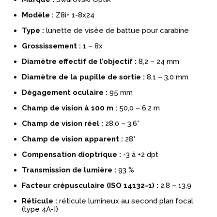
Modèle :
Z8i+ 1-8x24
Type :
lunette de visée de battue pour carabine
Grossissement :
1 – 8x
Diamètre effectif de l’objectif :
8,2 – 24 mm
Diamètre de la pupille de sortie :
8,1 – 3,0 mm
Dégagement oculaire :
95 mm
Champ de vision à 100 m :
50,0 – 6,2 m
Champ de vision réel :
28,0 – 3,6°
Champ de vision apparent :
28°
Compensation dioptrique :
-3 à +2 dpt
Transmission de lumière :
93 %
Facteur crépusculaire (ISO 14132-1) :
2,8 – 13,9
Réticule :
réticule lumineux au second plan focal
(type 4A-I)