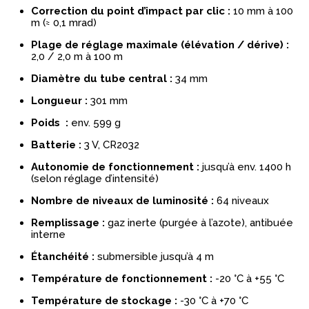
Correction du point d’impact par clic :
10 mm à 100
m (≈ 0,1 mrad)
Plage de réglage maximale (élévation / dérive) :
2,0 / 2,0 m à 100 m
Diamètre du tube central :
34 mm
Longueur :
301 mm
Poids :
env. 599 g
Batterie :
3 V, CR2032
Autonomie de fonctionnement :
jusqu’à env. 1400 h
(selon réglage d’intensité)
Nombre de niveaux de luminosité :
64 niveaux
Remplissage :
gaz inerte (purgée à l’azote), antibuée
interne
Étanchéité :
submersible jusqu’à 4 m
Température de fonctionnement :
-20 °C à +55 °C
Température de stockage :
-30 °C à +70 °C