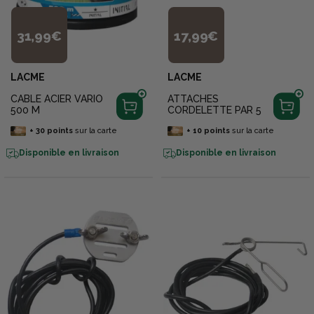
31,99€
17,99€
LACME
LACME
CABLE ACIER VARIO
ATTACHES
500 M
CORDELETTE PAR 5
+
30
points
sur la carte
+
10
points
sur la carte
Disponible en livraison
Disponible en livraison