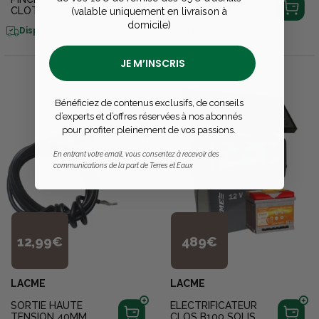
CLOTURE ET TERRE
POUR BATTERIE 12V
(valable uniquement en livraison à
domicile)
Disponible en livraison
Disponible en livraison
JE M’INSCRIS
Bénéficiez de contenus exclusifs, de conseils
d’experts et d’offres réservées à nos abonnés
pour profiter pleinement de vos passions.
En entrant votre email, vous consentez à recevoir des
communications de la part de Terres et Eaux
12,99€
489€
LACME
LACME
SORTIE HAUTE
ELECTRIFICATEUR
TENSION 40MM
CLOS B100 SOLIS