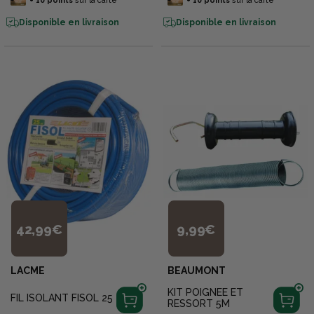
+
10
points
sur la carte
+
10
points
sur la carte
Disponible en livraison
Disponible en livraison
42,99€
9,99€
LACME
BEAUMONT
KIT POIGNEE ET
FIL ISOLANT FISOL 25
RESSORT 5M