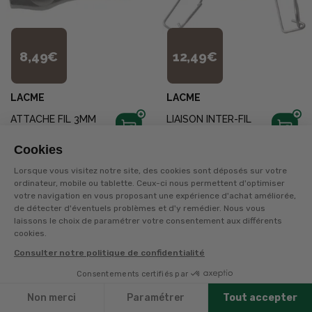
8,49€
12,49€
LACME
LACME
ATTACHE FIL 3MM
LIAISON INTER-FIL
PAR 5
GALVA
Cookies
Disponible en livraison
+
10
points
sur la carte
Lorsque vous visitez notre site, des cookies sont déposés sur votre
Disponible en livraison
ordinateur, mobile ou tablette. Ceux-ci nous permettent d'optimiser
votre navigation en vous proposant une expérience d'achat améliorée,
de détecter d'éventuels problèmes et d'y remédier. Nous vous
1
2
3
laissons le choix de paramétrer votre consentement aux différents
cookies.
Consulter notre politique de confidentialité
Page suivante
Consentements certifiés par
Filtres
Vous souhaitez contenir une chèvre fugueuse, parquer
Non merci
Paramétrer
Tout accepter
le poney des enfants, ou protéger votre basse-cour ou