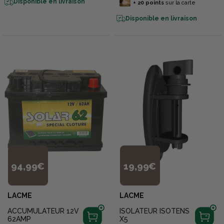
Disponible en livraison
+
20
points
sur la carte
Disponible en livraison
94,99€
19,99€
LACME
LACME
ACCUMULATEUR 12V
ISOLATEUR ISOTENS
62AMP
X5