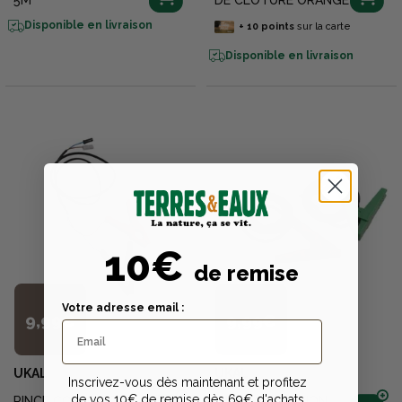
5M
DE CLOTURE ORANGE
Disponible en livraison
+
10
points
sur la carte
Disponible en livraison
10€
de remise
Votre adresse email :
9,99€
9,99€
UKAL
UKAL
Inscrivez-vous dès maintenant et profitez
de vos 10€ de remise dès 69€ d'achats
PINCE CONNEXION
PINCE CONNEXION