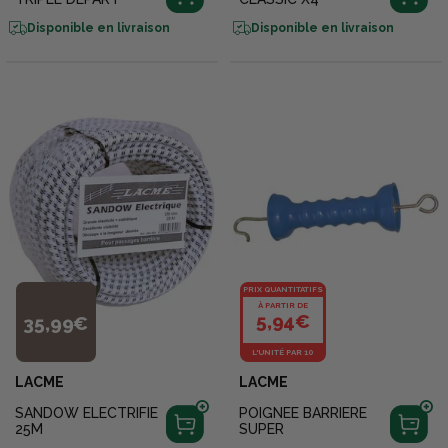
Disponible en livraison
Disponible en livraison
PRIX QUANTITATIFS
À PARTIR DE
5,94€
35,99€
L'UNITÉ PAR 10
LACME
LACME
SANDOW ELECTRIFIE
POIGNEE BARRIERE
25M
SUPER