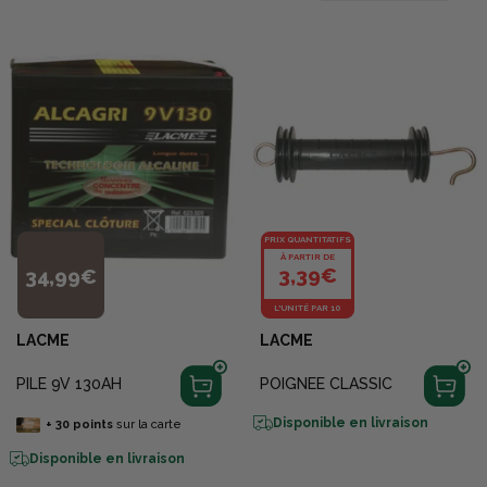
PRIX QUANTITATIFS
À PARTIR DE
3,39€
34,99€
L'UNITÉ PAR 10
LACME
LACME
PILE 9V 130AH
POIGNEE CLASSIC
Disponible en livraison
+
30
points
sur la carte
Disponible en livraison