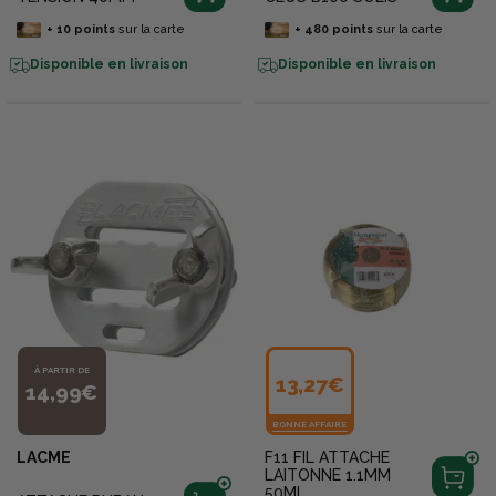
+
10
points
sur la carte
+
480
points
sur la carte
Disponible en livraison
Disponible en livraison
À PARTIR DE
13,27€
14,99€
BONNE AFFAIRE
LACME
F11 FIL ATTACHE
LAITONNE 1.1MM
50ML