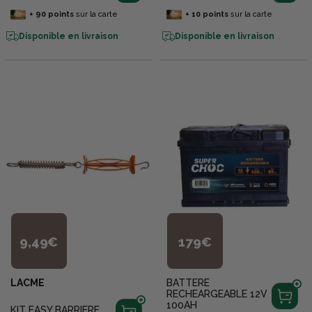
+
90
points
sur la carte
+
10
points
sur la carte
Disponible en livraison
Disponible en livraison
9,49€
179€
LACME
BATTERE
RECHEARGEABLE 12V
100AH
KIT EASY BARRIERE