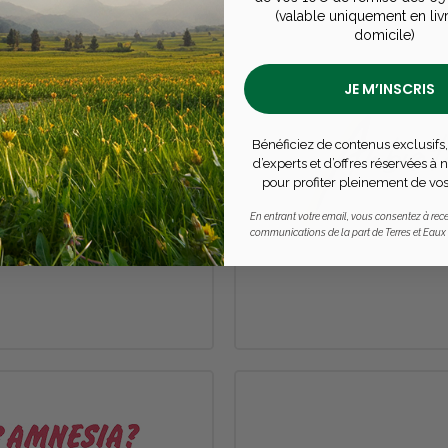
(valable uniquement en liv
domicile)
JE M’INSCRIS
Bénéficiez de contenus exclusifs,
d’experts et d’offres réservées à
pour profiter pleinement de vos
En entrant votre email, vous consentez à rece
communications de la part de Terres et Eaux