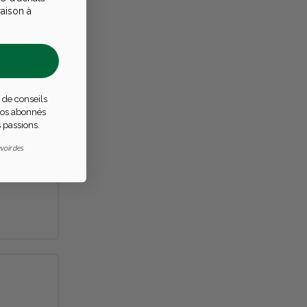
raison à
 de conseils
 nos abonnés
 passions.
voir des