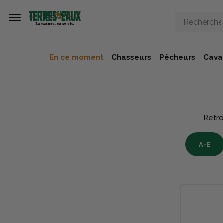
Aller au contenu principal
En ce moment
Chasseurs
Pêcheurs
Caval
Retro
A-E