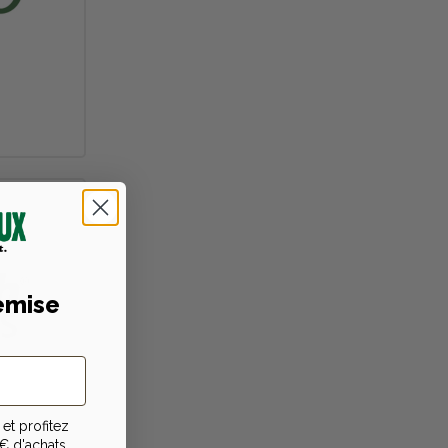
emise
et profitez
€ d'achats