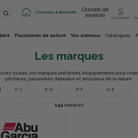
Changer de
Livraison à domicile
magasin
Connexion
Fa
iers
Passionnés de nature
Vos animaux
Catalogues
Les marques
uvez toutes vos marques préférées d’équipements pour chas
pêcheurs, passionnés d’animaux et amoureux de la nature.
F-J
K-O
P-T
U-Z
145
marques