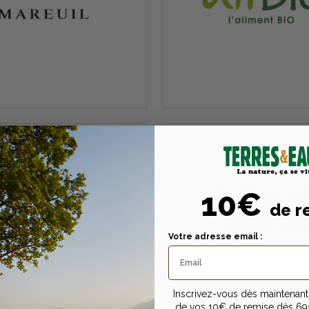
10€
de r
Votre adresse email :
Inscrivez-vous dès maintenant 
de vos 10€ de remise dès 69