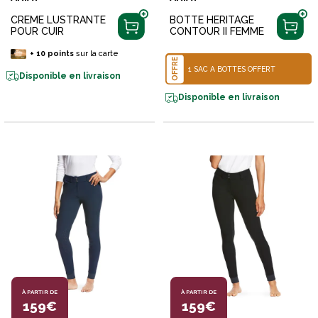
CREME LUSTRANTE
BOTTE HERITAGE
POUR CUIR
CONTOUR II FEMME
+
10
points
sur la carte
OFFRE
1 SAC À BOTTES OFFERT
Disponible en livraison
Disponible en livraison
À PARTIR DE
À PARTIR DE
159€
159€