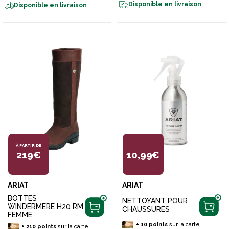
Disponible en livraison
Disponible en livraison
À PARTIR DE
219€
10,99€
ARIAT
ARIAT
BOTTES
NETTOYANT POUR
WINDERMERE H20 RM
CHAUSSURES
FEMME
+
10
points
sur la carte
+
210
points
sur la carte