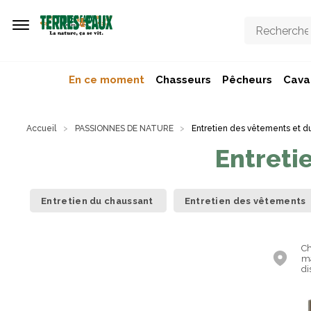
Aller au contenu principal
En ce moment
Chasseurs
Pêcheurs
Caval
Accueil
PASSIONNES DE NATURE
Entretien des vêtements et d
Entreti
Entretien du chaussant
Entretien des vêtements
Ch
ma
di