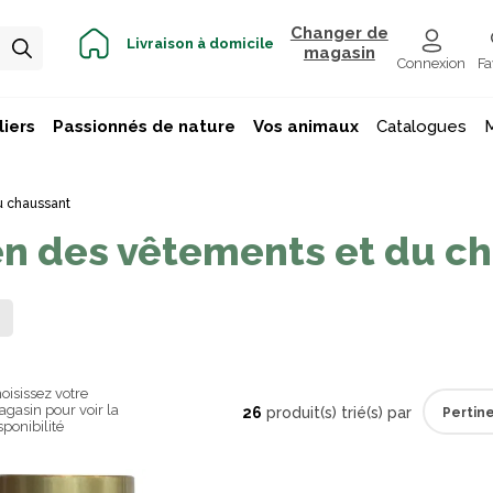
Changer de
Livraison à domicile
magasin
Connexion
Fa
iers
Passionnés de nature
Vos animaux
Catalogues
u chaussant
en des vêtements et du c
oisissez votre
gasin pour voir la
26
produit(s) trié(s) par
sponibilité