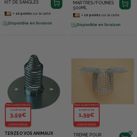
KIT DE SANGLES
MARTRES/FOUINES
500ML
+
10
points
sur la carte
+
10
points
sur la carte
Disponible en livraison
Disponible en livraison
PRIX QUANTITATIFS
PRIX QUANTITATIFS
À PARTIR DE
À PARTIR DE
3,59€
1,59€
L'UNITÉ PAR 50
L'UNITÉ PAR 50
TERZEO VOS ANIMAUX
TREMIE POUR