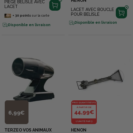
HENON
PIEGE BELISLE AVEC
LACET
LACET AVEC BOUCLE
POUR BELISLE
+
30
points
sur la carte
Disponible en livraison
Disponible en livraison
PRIX QUANTITATIFS
À PARTIR DE
44,99€
6,99€
L'UNITÉ PAR 3
TERZEO VOS ANIMAUX
HENON