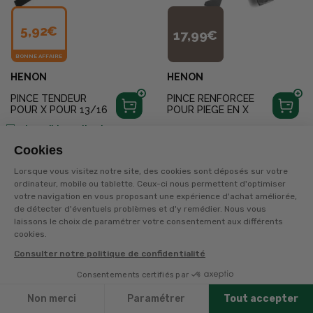
5,92€
17,99€
BONNE AFFAIRE
HENON
HENON
PINCE TENDEUR
PINCE RENFORCEE
POUR X POUR 13/16
POUR PIEGE EN X
Disponible en livraison
+
10
points
sur la carte
Cookies
Disponible en livraison
Lorsque vous visitez notre site, des cookies sont déposés sur votre
ordinateur, mobile ou tablette. Ceux-ci nous permettent d'optimiser
votre navigation en vous proposant une expérience d'achat améliorée,
1
2
...
8
de détecter d'éventuels problèmes et d'y remédier. Nous vous
laissons le choix de paramétrer votre consentement aux différents
cookies.
Page suivante
Consulter notre politique de confidentialité
Que vous soyez chasseur ou non, Terres & Eaux propose
Consentements certifiés par
une gamme complète pour aménager vos territoires :
Filtres
pièges contre nuisibles (taupes, rongeurs), caméras et
Non merci
Paramétrer
Tout accepter
pièges photographiques HD, panneaux de signalisation,