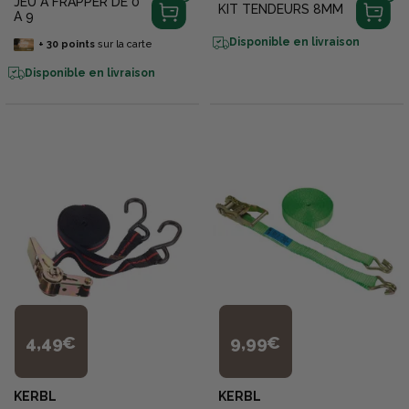
JEU A FRAPPER DE 0
KIT TENDEURS 8MM
A 9
Disponible en livraison
+
30
points
sur la carte
Disponible en livraison
4,49€
9,99€
KERBL
KERBL