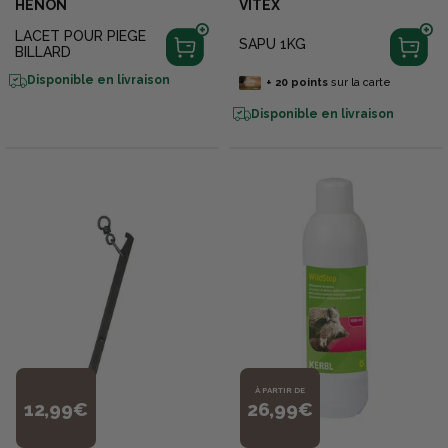
HENON
VITEX
LACET POUR PIEGE
SAPU 1KG
BILLARD
Disponible en livraison
+
20
points
sur la carte
Disponible en livraison
À PARTIR DE
12,99€
26,99€