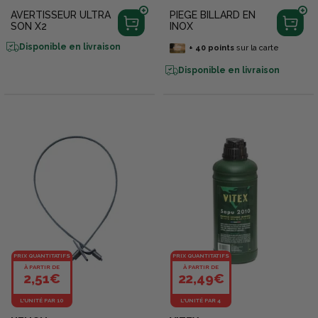
AVERTISSEUR ULTRA
PIEGE BILLARD EN
SON X2
INOX
Disponible en livraison
+
40
points
sur la carte
Disponible en livraison
PRIX QUANTITATIFS
PRIX QUANTITATIFS
À PARTIR DE
À PARTIR DE
2,51€
22,49€
L'UNITÉ PAR 10
L'UNITÉ PAR 4