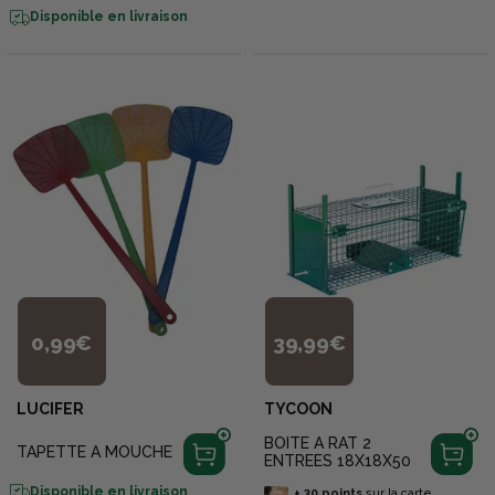
Disponible en livraison
0,99€
39,99€
LUCIFER
TYCOON
BOITE A RAT 2
TAPETTE A MOUCHE
ENTREES 18X18X50
Disponible en livraison
+
30
points
sur la carte