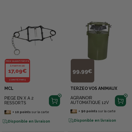
PRIX QUANTITATIFS
À PARTIR DE
17,09€
99,99€
L'UNITÉ PAR 5
MCL
TERZEO VOS ANIMAUX
AGRAINOIR
PIEGE EN X A 2
AUTOMATIQUE 12V
RESSORTS
+
90
points
sur la carte
+
10
points
sur la carte
Disponible en livraison
Disponible en livraison