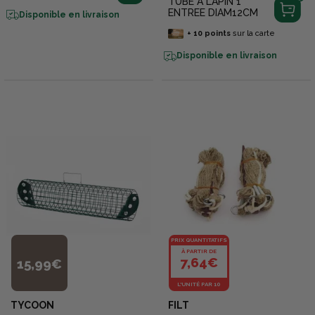
TUBE A LAPIN 1
ENTREE DIAM12CM
Disponible en livraison
+
10
points
sur la carte
Disponible en livraison
PRIX QUANTITATIFS
À PARTIR DE
7,64€
15,99€
L'UNITÉ PAR 10
TYCOON
FILT