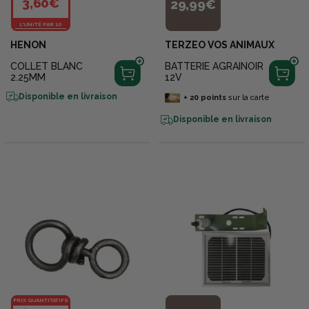
3,60€
29,99€
L'UNITÉ PAR 10
HENON
TERZEO VOS ANIMAUX
COLLET BLANC
BATTERIE AGRAINOIR
2.25MM
12V
Disponible en livraison
+
20
points
sur la carte
Disponible en livraison
PRIX QUANTITATIFS