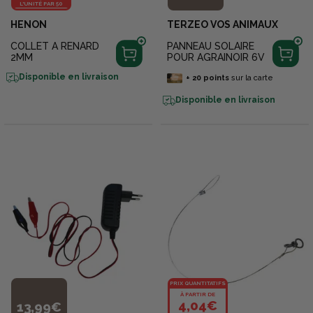
L'UNITÉ PAR 50
HENON
TERZEO VOS ANIMAUX
COLLET A RENARD
PANNEAU SOLAIRE
2MM
POUR AGRAINOIR 6V
Disponible en livraison
+
20
points
sur la carte
Disponible en livraison
PRIX QUANTITATIFS
À PARTIR DE
4,04€
13,99€