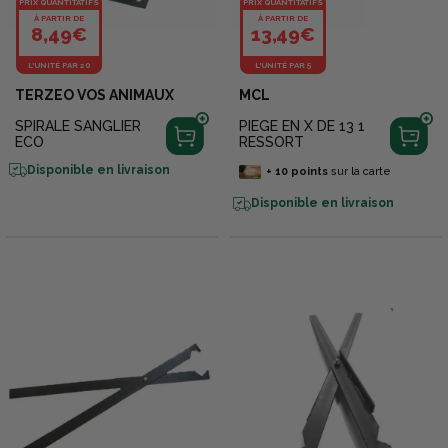
PRIX QUANTITATIFS
PRIX QUANTITATIFS
À PARTIR DE
À PARTIR DE
8,49€
13,49€
L'UNITÉ PAR 20
L'UNITÉ PAR 5
TERZEO VOS ANIMAUX
MCL
SPIRALE SANGLIER
PIEGE EN X DE 13 1
ECO
RESSORT
Disponible en livraison
+
10
points
sur la carte
Disponible en livraison