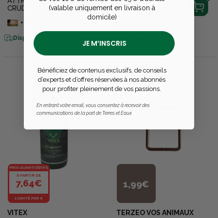
ATTRACTANT
SIGNALISATION
(valable uniquement en livraison à
CRUD'SCROFIX 25KG
CHASSE EN COURS
domicile)
+
20
points
sur la carte
+
10
points
sur la carte
Disponible en livraison
Disponible en livraison
JE M’INSCRIS
Bénéficiez de contenus exclusifs, de conseils
d’experts et d’offres réservées à nos abonnés
pour profiter pleinement de vos passions.
En entrant votre email, vous consentez à recevoir des
communications de la part de Terres et Eaux
PRIX QUANTITATIFS
À PARTIR DE
7,64€
1,99€
L'UNITÉ PAR 6
VITEX
TERZEO VOS ANIMAUX