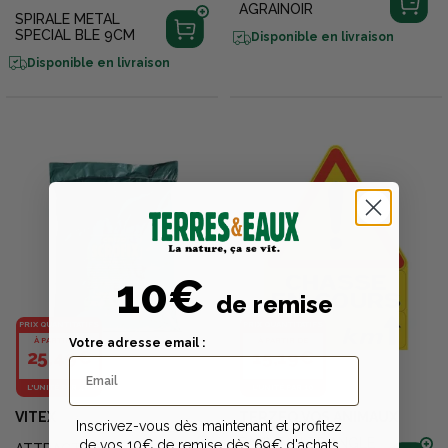
AGRAINOIR
SPIRALE METAL
SPECIAL BLE 9CM
Disponible en livraison
Disponible en livraison
10€
de remise
PRIX QUANTITATIFS
PRIX QUANTITATIFS
À PARTIR DE
À PARTIR DE
Votre adresse email :
25,49€
15,19€
L'UNITÉ PAR 48
L'UNITÉ PAR 10
VITEX
TERZEO VOS ANIMAUX
Inscrivez-vous dès maintenant et profitez
PANNEAU TRIANGLE
de vos 10€ de remise dès 69€ d'achats