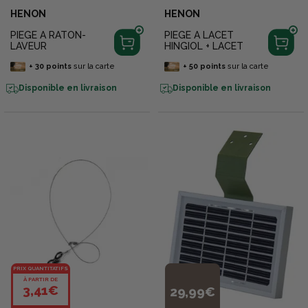
HENON
HENON
PIEGE A RATON-
PIEGE A LACET
LAVEUR
HINGIOL + LACET
+
30
points
sur la carte
+
50
points
sur la carte
Disponible en livraison
Disponible en livraison
PRIX QUANTITATIFS
À PARTIR DE
3,41€
29,99€