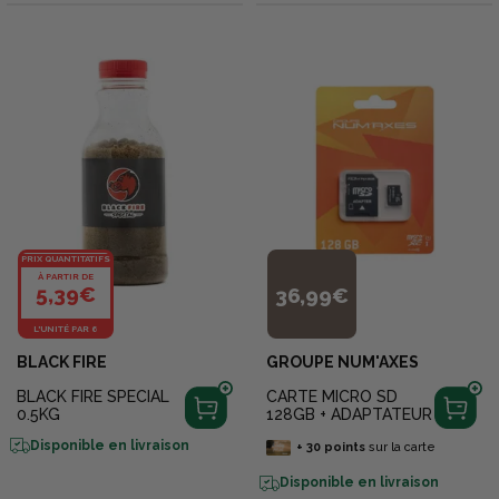
PRIX QUANTITATIFS
À PARTIR DE
5,39€
36,99€
L'UNITÉ PAR 6
BLACK FIRE
GROUPE NUM'AXES
BLACK FIRE SPECIAL
CARTE MICRO SD
0.5KG
128GB + ADAPTATEUR
Disponible en livraison
+
30
points
sur la carte
Disponible en livraison