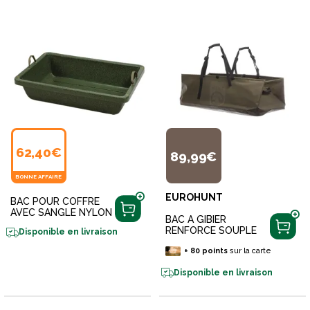
62,40€
89,99€
BONNE AFFAIRE
EUROHUNT
BAC POUR COFFRE
AVEC SANGLE NYLON
BAC A GIBIER
RENFORCE SOUPLE
Disponible en livraison
+
80
points
sur la carte
Disponible en livraison