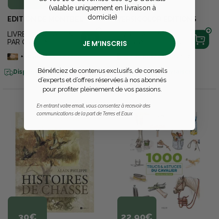
(valable uniquement en livraison à
domicile)
EDITION DE MONTBEL
VERSICOLOR EDITIONS
LIVRE L'EQUITATION
LIVRE LA POSE
PAR CRAFTY
THIERRY DELEFOSSE
JE M’INSCRIS
+
20
points
sur la carte
+
20
points
sur la carte
Bénéficiez de contenus exclusifs, de conseils
Disponible en livraison
Disponible en livraison
d’experts et d’offres réservées à nos abonnés
pour profiter pleinement de vos passions.
En entrant votre email, vous consentez à recevoir des
communications de la part de Terres et Eaux
30€
22,90€