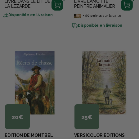
LIVRE DANS LE LIT DE
LIVRE LAMOTTE
LA LEZARDE
PEINTRE ANIMALIER
Disponible en livraison
+
50
points
sur la carte
Disponible en livraison
20€
25€
EDITION DE MONTBEL
VERSICOLOR EDITIONS