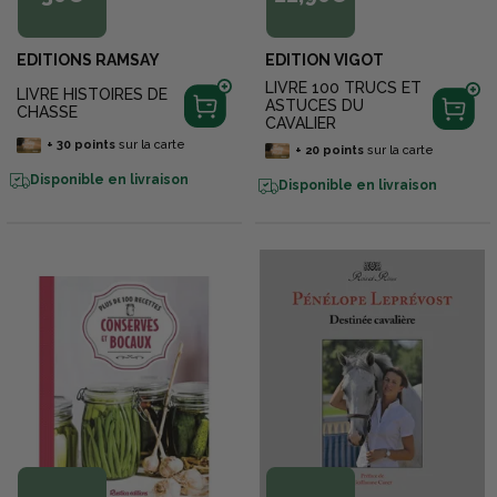
EDITIONS RAMSAY
EDITION VIGOT
LIVRE 100 TRUCS ET
LIVRE HISTOIRES DE
ASTUCES DU
CHASSE
CAVALIER
+
30
points
sur la carte
+
20
points
sur la carte
Disponible en livraison
Disponible en livraison