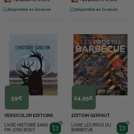
+
20
points
sur la carte
+
40
points
sur la carte
Disponible en livraison
Disponible en livraison
59€
24,95€
VERSICOLOR EDITIONS
EDITION GERFAUT
LIVRE HISTOIRE SANS
LIVRE LES PROS DU
FIN JOSE BOILY
BARBECUE