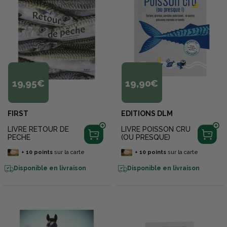
19,95€
19,90€
FIRST
EDITIONS DLM
LIVRE RETOUR DE
LIVRE POISSON CRU
PECHE
(OU PRESQUE)
+
10
points
sur la carte
+
10
points
sur la carte
Disponible en livraison
Disponible en livraison