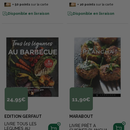
+
50
points
sur la carte
+
20
points
sur la carte
Disponible en livraison
Disponible en livraison
24,95€
11,90€
EDITION GERFAUT
MARABOUT
LIVRE TOUS LES
LIVRE PRÊT A
LEGUMES AU