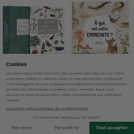
Cookies
69€
11,90€
Lorsque vous visitez notre site, des cookies sont déposés sur votre
ordinateur, mobile ou tablette. Ceux-ci nous permettent d'optimiser
EDITION LA SALAMANDRE
EDITION GERFAUT
votre navigation en vous proposant une expérience d'achat améliorée,
de détecter d'éventuels problèmes et d'y remédier. Nous vous
LIVRE LE GRAND
LIVRE A QUI EST
laissons le choix de paramétrer votre consentement aux différents
LIVRE DE LA NATURE
CETTE EMPREINTE ?
cookies.
+
60
points
sur la carte
+
10
points
sur la carte
Consulter notre politique de confidentialité
Disponible en livraison
Disponible en livraison
Consentements certifiés par
Filtres
Non merci
Paramétrer
Tout accepter