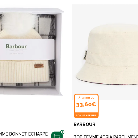
À PARTIR DE
33,60€
BONNE AFFAIRE
BARBOUR
MME BONNET ECHARPE
BOB FEMME ADRIA PARCHMEN