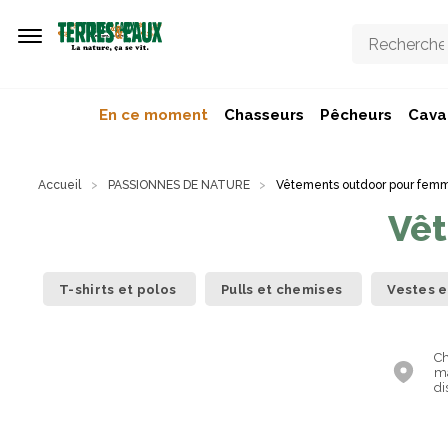
Aller au contenu principal
En ce moment
Chasseurs
Pêcheurs
Caval
Accueil
PASSIONNES DE NATURE
Vêtements outdoor pour fem
Vê
T-shirts et polos
Pulls et chemises
Vestes e
Ch
ma
di