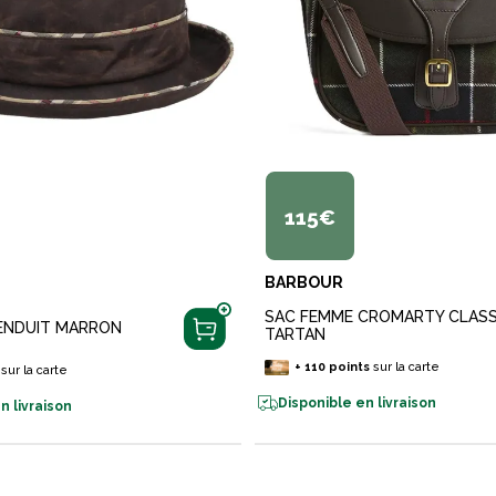
115€
BARBOUR
SAC FEMME CROMARTY CLASS
ENDUIT MARRON
TARTAN
+
110
points
sur la carte
sur la carte
Disponible en livraison
n livraison