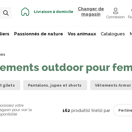
Changer de
Livraison à domicile
magasin
Connexion
Fa
iers
Passionnés de nature
Vos animaux
Catalogues
mes
tements outdoor pour fe
t gilets
Pantalons, jupes et shorts
Vêtements Armor
oisissez votre
gasin pour voir la
162
produit(s) trié(s) par
sponibilité