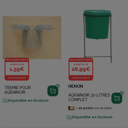
PRIX QUANTITATIFS
PRIX QUANTITATIFS
À PARTIR DE
À PARTIR DE
1,59€
26,99€
L'UNITÉ PAR 50
L'UNITÉ PAR 10
HENON
TREMIE POUR
AGRAINOIR
AGRAINOIR 30 LITRES
COMPLET
Disponible en livraison
+
20
points
sur la carte
Disponible en livraison