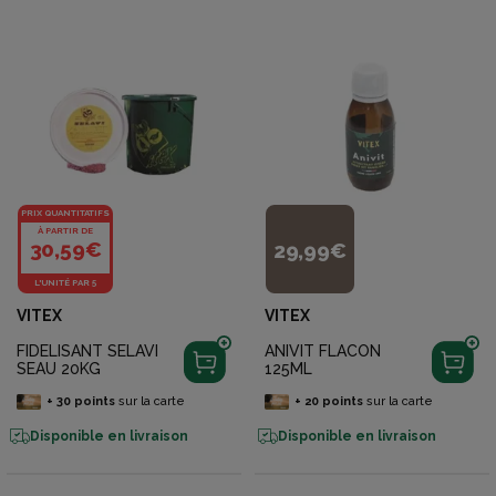
PRIX QUANTITATIFS
À PARTIR DE
30,59€
29,99€
L'UNITÉ PAR 5
VITEX
VITEX
FIDELISANT SELAVI
ANIVIT FLACON
SEAU 20KG
125ML
+
30
points
sur la carte
+
20
points
sur la carte
Disponible en livraison
Disponible en livraison