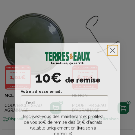
PRIX QUANTITATIFS
PRIX QUANTITATIFS
10€
À PARTIR DE
À PARTIR DE
de remise
1,01€
6,79€
L'UNITÉ PAR 30
L'UNITÉ PAR 30
Votre adresse email :
MCL
HENON
COUVERCLE SEAU
PIQUET PR SEAU
AGRAINAGE
D'AGRAINAGE
Inscrivez-vous dès maintenant et profitez
Disponible en livraison
Disponible en livraison
de vos 10€ de remise dès 69€ d'achats
(valable uniquement en livraison à
domicile)