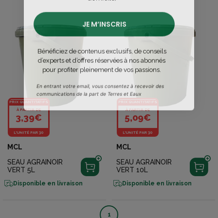
JE M’INSCRIS
Bénéficiez de contenus exclusifs, de conseils
d’experts et d’offres réservées à nos abonnés
pour profiter pleinement de vos passions.
En entrant votre email, vous consentez à recevoir des
communications de la part de Terres et Eaux
PRIX QUANTITATIFS
PRIX QUANTITATIFS
À PARTIR DE
À PARTIR DE
3,39€
5,09€
L'UNITÉ PAR 30
L'UNITÉ PAR 30
MCL
MCL
SEAU AGRAINOIR
SEAU AGRAINOIR
VERT 5L
VERT 10L
Disponible en livraison
Disponible en livraison
1