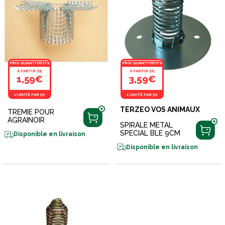
PRIX QUANTITATIFS
PRIX QUANTITATIFS
À PARTIR DE
À PARTIR DE
1,59€
3,59€
L'UNITÉ PAR 50
L'UNITÉ PAR 50
TERZEO VOS ANIMAUX
TREMIE POUR
AGRAINOIR
SPIRALE METAL
SPECIAL BLE 9CM
Disponible en livraison
Disponible en livraison