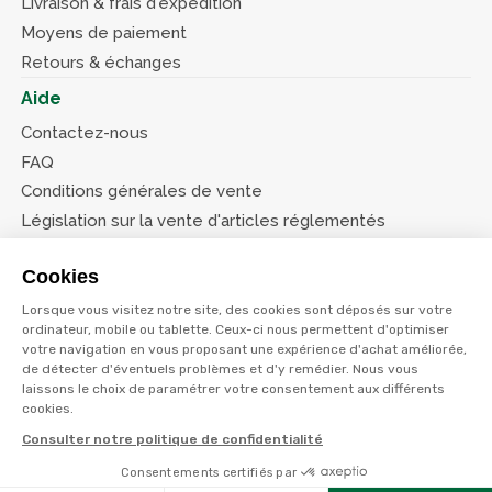
Livraison & frais d'expédition
Moyens de paiement
Retours & échanges
Aide
Contactez-nous
FAQ
Conditions générales de vente
Législation sur la vente d'articles réglementés
Système d’information sur les armes (SIA)
Cookies
Conditions de nos offres
Lorsque vous visitez notre site, des cookies sont déposés sur votre
Suivez-nous
ordinateur, mobile ou tablette. Ceux-ci nous permettent d'optimiser
votre navigation en vous proposant une expérience d'achat améliorée,
de détecter d'éventuels problèmes et d'y remédier. Nous vous
laissons le choix de paramétrer votre consentement aux différents
cookies.
Consulter notre politique de confidentialité
© Terres et eaux 2026
Politique de confidentialité
Mentions légales
Consentements certifiés par
Filtres
CGV