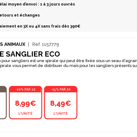
élai moyen d’envoi : 1 à 3 jours ouvrés
etours et échanges
aiement en 3X ou 4X sans frais dès 390€
S ANIMAUX
Réf.
1157779
E SANGLIER ECO
o pour sangliers est une spirale qui peut être fixée sous un seau d'agra
spirale vous permet de distribuer du maïs pour les sangliers présents su
 spirale Eco est à la fois rigide mais sa forme de ressort la rend souple et 
sangliers taperont avec leur groin pour faire tomber les frains de maïs a
ercée vous permettra de venir fixer la spirale sur n'importe quel seau 
-10% PAR 10
-15% PAR 20
€
8,99€
8,49€
L'UNITÉ
L'UNITÉ