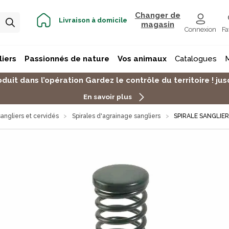
Changer de
Livraison à domicile
magasin
Connexion
Fa
iers
Passionnés de nature
Vos animaux
Catalogues
duit dans l’opération Gardez le contrôle du territoire ! j
En savoir plus
angliers et cervidés
Spirales d'agrainage sangliers
SPIRALE SANGLIE