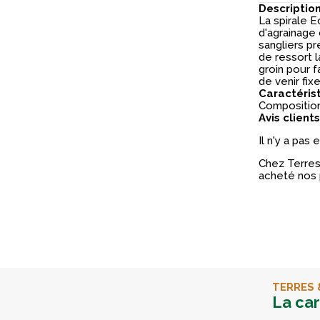
Descriptio
La spirale E
d'agrainage 
sangliers pr
de ressort l
groin pour f
de venir fix
Caractéris
Composition 
Avis clients
Il n'y a pas
Chez Terres 
acheté nos 
TERRES 
La ca