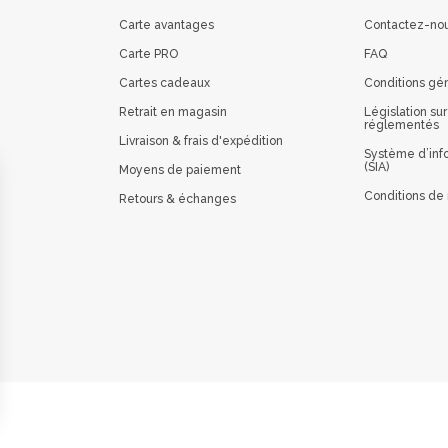
Carte avantages
Contactez-no
Carte PRO
FAQ
Cartes cadeaux
Conditions gé
Retrait en magasin
Législation sur
réglementés
Livraison & frais d'expédition
Système d’info
(SIA)
Moyens de paiement
Conditions de 
Retours & échanges
 vos Options