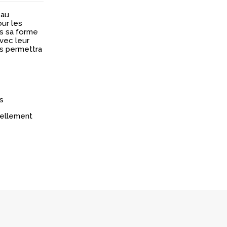
eau
our les
ais sa forme
avec leur
us permettra
s
réellement