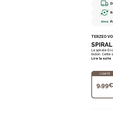
D
R
P
TERZEO VO
SPIRAL
La spirale Ec
bidon. Cette 
territoire. La
Lire la suite
la casse. Les 
platine pré-p
L'UNITÉ
9,99