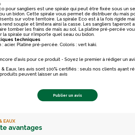
n
co pour sangliers est une spirale qui peut être fixée sous un s
ou un bidon. Cette spirale vous permet de distribuer du maïs p
ésents sur votre territoire. La spirale Eco est à la fois rigide m
a rend souple et limitera ainsi la casse. Les sangliers taperont 
aire tomber les frains de maïs au sol. La platine pré-percée vo
er la spirale sur n'importe quel seau ou bidon.
tiques techniques
: acier. Platine pré-percée. Coloris : vert kaki.
 encore d'avis pour ce produit - Soyez le premier à rédiger un avi
& Eaux, les avis sont 100% certifiés : seuls nos clients ayant 
produits peuvent laisser un avis
Publier un avis
& EAUX
rte avantages