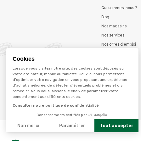
Qui sommes-nous ?
Blog
Nos magasins
Nos services
Nos offres d'emploi
Catalogues en ligne
Cookies
Jeu concours
Lorsque vous visitez notre site, des cookies sont déposés sur
La marque Terzéo
votre ordinateur, mobile ou tablette. Ceux-ci nous permettent
d'optimiser votre navigation en vous proposant une expérience
d'achat améliorée, de détecter d'éventuels problèmes et d'y
remédier. Nous vous laissons le choix de paramétrer votre
© Terres et eaux 2026
consentement aux différents cookies.
Politique de confidentialité
Mentions légales
Consulter notre politique de confidentialité
CGV
Consentements certifiés par
Non merci
Paramétrer
Tout accepter
Axeptio consent
Plateforme de Gestion du Consentement : Personnalisez