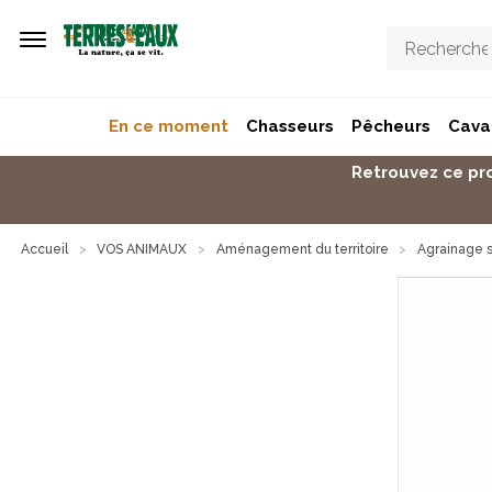
Aller au contenu principal
En ce moment
Chasseurs
Pêcheurs
Caval
Retrouvez ce pro
Accueil
VOS ANIMAUX
Aménagement du territoire
Agrainage s