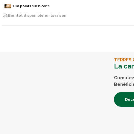
+
10
points
sur la carte
Bientôt disponible en livraison
TERRES 
La ca
Cumulez 
Bénéfici
Déco