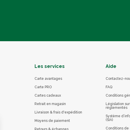
Les services
Aide
Carte avantages
Contactez-no
Carte PRO
FAQ
Cartes cadeaux
Conditions gé
Retrait en magasin
Législation sur
réglementés
Livraison & frais d'expédition
Système d’info
(SIA)
Moyens de paiement
Conditions de 
Retours & échanges