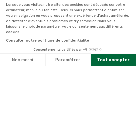
Lorsque vous visitez notre site, des cookies sont déposés sur votre
Cumulez des points passions et convertissez-
ordinateur, mobile ou tablette. Ceux-ci nous permettent d'optimiser
les en bons cadeaux. Bénéficiez également de
votre navigation en vous proposant une expérience d'achat améliorée,
nombreux autres avantages.
de détecter d'éventuels problèmes et d'y remédier. Nous vous
laissons le choix de paramétrer votre consentement aux différents
cookies.
Découvrez tous ses avantages
Consulter notre politique de confidentialité
Consentements certifiés par
Non merci
Paramétrer
Tout accepter
Axeptio consent
Plateforme de Gestion du Consentement : Personnalisez vo
Notre plateforme vous permet d'adapter et de gérer vos par
Des passionnés pour
Livraison offerte dès 89