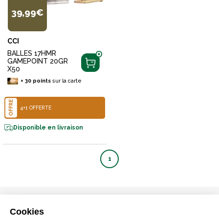
39,99€
CCI
BALLES 17HMR
GAMEPOINT 20GR
X50
+
30
points
sur la carte
OFFRE
4+1 OFFERTE
Disponible en livraison
1
TERRES & EAUX
La carte avantages
Cookies