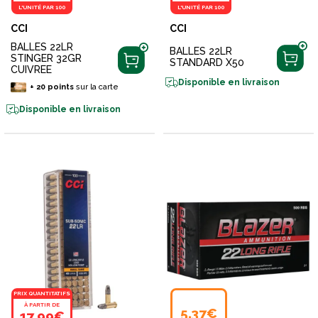
L'UNITÉ PAR 100
L'UNITÉ PAR 100
CCI
CCI
BALLES 22LR
BALLES 22LR
STINGER 32GR
STANDARD X50
CUIVREE
Disponible en livraison
+
20
points
sur la carte
Disponible en livraison
PRIX QUANTITATIFS
À PARTIR DE
5,37€
17,99€