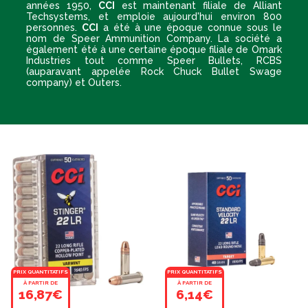
années 1950,
CCI
est maintenant filiale de Alliant
Techsystems, et emploie aujourd'hui environ 800
personnes.
CCI
a été à une époque connue sous le
nom de Speer Ammunition Company. La société a
également été à une certaine époque filiale de Omark
Industries tout comme Speer Bullets, RCBS
(auparavant appelée Rock Chuck Bullet Swage
company) et Outers.
PRIX QUANTITATIFS
PRIX QUANTITATIFS
À PARTIR DE
À PARTIR DE
16,87€
6,14€