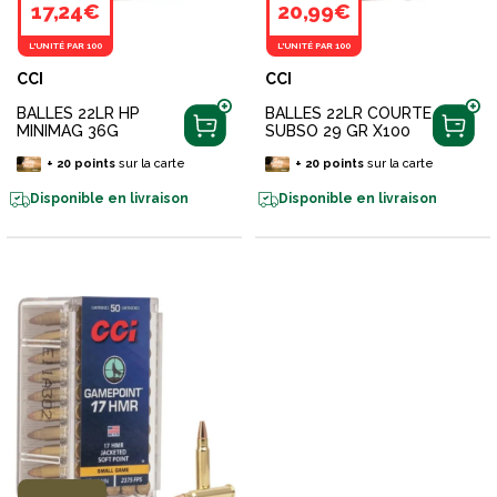
17,24€
20,99€
L'UNITÉ PAR 100
L'UNITÉ PAR 100
CCI
CCI
BALLES 22LR HP
BALLES 22LR COURTE
MINIMAG 36G
SUBSO 29 GR X100
+
20
points
sur la carte
+
20
points
sur la carte
Disponible en livraison
Disponible en livraison