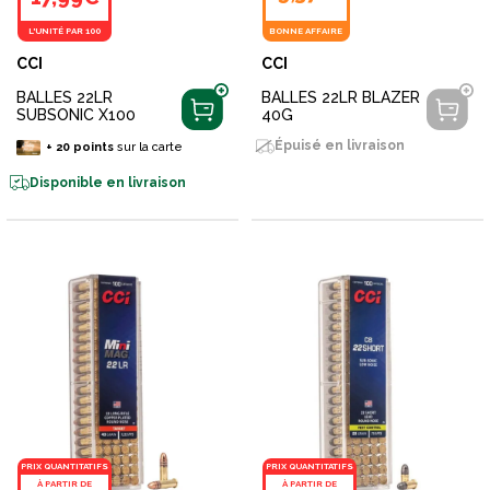
L'UNITÉ PAR 100
BONNE AFFAIRE
CCI
CCI
BALLES 22LR
BALLES 22LR BLAZER
SUBSONIC X100
40G
Épuisé en livraison
+
20
points
sur la carte
Disponible en livraison
PRIX QUANTITATIFS
PRIX QUANTITATIFS
À PARTIR DE
À PARTIR DE