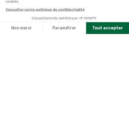
cookies.
Consulter notre politique de confidentialité
Consentements certifiés par
Non merci
Paramétrer
Tout accepter
Axeptio consent
Plateforme de Gestion du Consentement : Personnalisez vo
Notre plateforme vous permet d'adapter et de gérer vos par
41,99€
28,69€
ESC
ESC
MELANGES DE
PSYLLIUM 1KG
PLANTES CUSHMIX
1KG
+
20
points
sur la carte
+
40
points
sur la carte
Disponible en livraison
Disponible en livraison