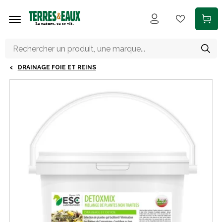
Aller au contenu principal
DRAINAGE FOIE ET REINS