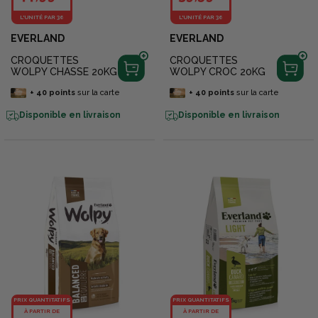
L'UNITÉ PAR 36
L'UNITÉ PAR 36
EVERLAND
EVERLAND
CROQUETTES
CROQUETTES
WOLPY CHASSE 20KG
WOLPY CROC 20KG
+
40
points
sur la carte
+
40
points
sur la carte
Disponible en livraison
Disponible en livraison
PRIX QUANTITATIFS
PRIX QUANTITATIFS
À PARTIR DE
À PARTIR DE