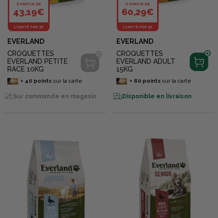
À PARTIR DE
À PARTIR DE
43,19€
60,29€
L'UNITÉ PAR 36
L'UNITÉ PAR 36
EVERLAND
EVERLAND
CROQUETTES
CROQUETTES
EVERLAND PETITE
EVERLAND ADULT
RACE 10KG
15KG
+
40
points
sur la carte
+
60
points
sur la carte
Sur commande en magasin
Disponible en livraison