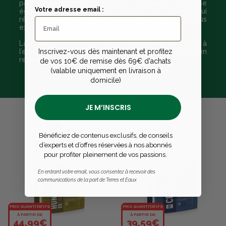
partir d’ingrédients nobles.
Everland
propose
Votre adresse email :
également des recettes pleines de saveurs qui
répondent aux besoins de vos félins, même des plus
exigeants.
La gamme des produits
Everland
répond à
Inscrivez-vous dès maintenant et profitez
l’ensemble des exigences de votre animal, tout en
respectant son équilibre.
de vos 10€ de remise dès 69€ d'achats
(valable uniquement en livraison à
domicile)
JE M’INSCRIS
Bénéficiez de contenus exclusifs, de conseils
d’experts et d’offres réservées à nos abonnés
pour profiter pleinement de vos passions.
En entrant votre email, vous consentez à recevoir des
communications de la part de Terres et Eaux
PRIX QUANTITATIFS
PRIX QUANTITATIFS
À PARTIR DE
À PARTIR DE
44,99€
39,59€