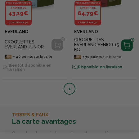
PRIX QUANTITATIFS
PRIX QUANTITATIFS
À PARTIR DE
À PARTIR DE
43,19€
64,79€
L'UNITÉ PAR 36
L'UNITÉ PAR 36
EVERLAND
EVERLAND
CROQUETTES
CROQUETTES
EVERLAND SENIOR 15
EVERLAND JUNIOR
KG
+
40
points
sur la carte
+
70
points
sur la carte
Bientôt disponible en
Disponible en livraison
livraison
1
TERRES & EAUX
La carte avantages
Cumulez des points passions et convertissez-