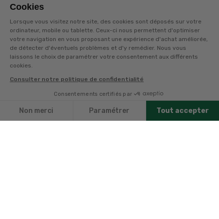
les en bons cadeaux. Bénéficiez également de
Cookies
nombreux autres avantages.
Lorsque vous visitez notre site, des cookies sont déposés sur votre
ordinateur, mobile ou tablette. Ceux-ci nous permettent d'optimiser
Découvrez tous ses avantages
votre navigation en vous proposant une expérience d'achat améliorée,
de détecter d'éventuels problèmes et d'y remédier. Nous vous
laissons le choix de paramétrer votre consentement aux différents
cookies.
Consulter notre politique de confidentialité
Consentements certifiés par
Non merci
Paramétrer
Tout accepter
Axeptio consent
Plateforme de Gestion du Consentement : Personnalisez vo
Notre plateforme vous permet d'adapter et de gérer vos par
Des passionnés pour
Livraison offerte dès 89
vous conseiller
€ avec la carte
avantages*