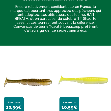
Encore relativement confidentielle en France, la
marque est pourtant très appréciée des pêcheurs qui
l’ont adoptée. Les utilisateurs des leurres BAIT
BREATH, et en particulier du célèbre TT Shad, le
savent : ces leurres font souvent la différence.
Convaincus de leur efficacité, beaucoup préfèrent
d’ailleurs garder ce secret bien à eux.
À PARTIR DE
À PARTIR DE
10,39€
10,59€