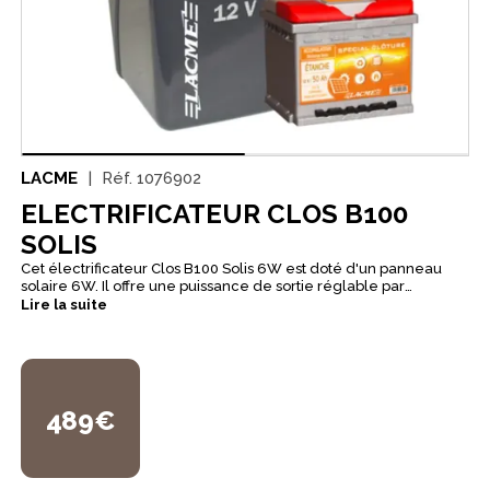
LACME
Réf.
1076902
ELECTRIFICATEUR CLOS B100
SOLIS
Cet électrificateur Clos B100 Solis 6W est doté d'un panneau
solaire 6W. Il offre une puissance de sortie réglable par
variateur électronique et est doté d'un témoin de charge de la
Lire la suite
batterie. Il peut s'utiliser avec 1 ou 2 piles 9 V. Un
électrificateur avec panneau solaire est plus écologique et
offre le confort de l'autonomie. Il est conçu pour des clôtures de
15 km en conditions idéales, 3 km avec une végétation
moyenne et 1,5 km en végétation dense.
489€