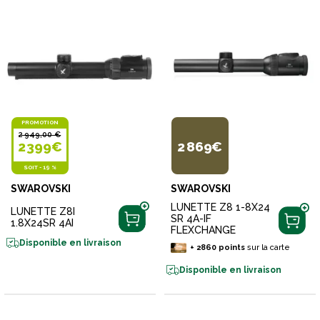
PROMOTION
2 949,00 €
2 399€
2 869€
SOIT
-
19 %
SWAROVSKI
SWAROVSKI
LUNETTE Z8 1-8X24
LUNETTE Z8I
SR 4A-IF
1.8X24SR 4AI
FLEXCHANGE
Disponible en livraison
+
2860
points
sur la carte
Disponible en livraison