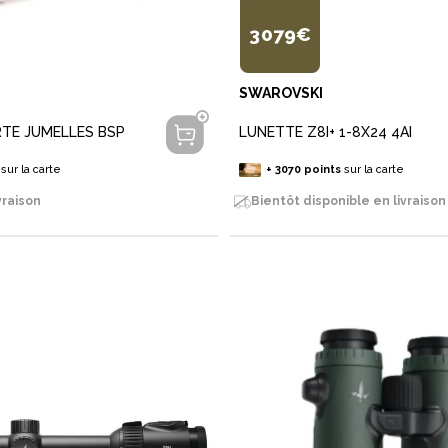
3 079€
SWAROVSKI
RTE JUMELLES BSP
LUNETTE Z8I+ 1-8X24 4AI
sur la carte
+
3070
points
sur la carte
vraison
Bientôt disponible en livraison