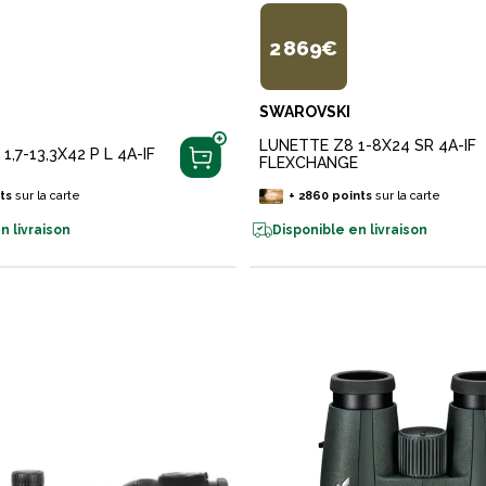
2 869€
SWAROVSKI
LUNETTE Z8 1-8X24 SR 4A-IF
1,7-13,3X42 P L 4A-IF
FLEXCHANGE
ts
sur la carte
+
2860
points
sur la carte
n livraison
Disponible en livraison