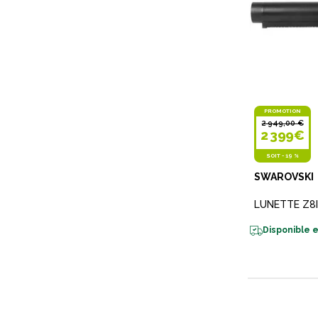
PROMOTION
2 949,00 €
2 399€
SOIT
-
19 %
SWAROVSKI
LUNETTE Z8I
Disponible e