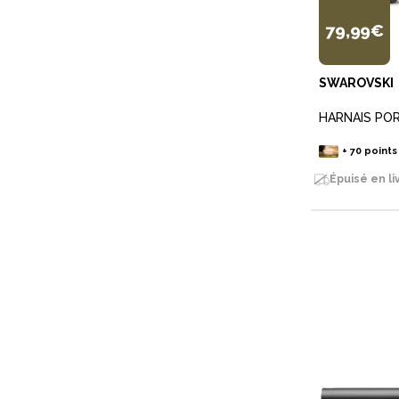
79,99€
SWAROVSKI
HARNAIS PO
+
70
points
Épuisé en li