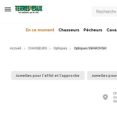
Aller au contenu principal
En ce moment
Chasseurs
Pêcheurs
Caval
Accueil
CHASSEURS
Optiques
Optiques SWAROVSKI
Jumelles pour l'affût et l'approche
Jumelles pour
Ch
ma
di