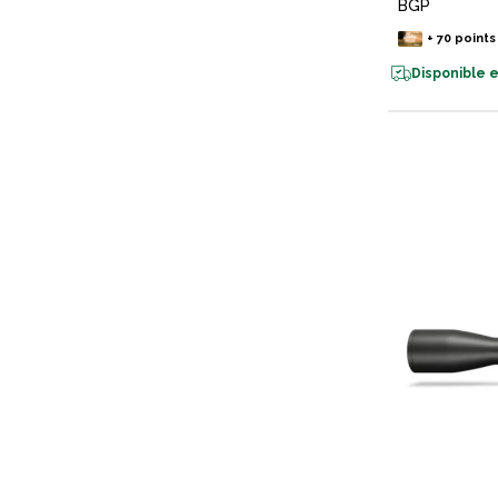
BGP
+
70
points
Disponible e