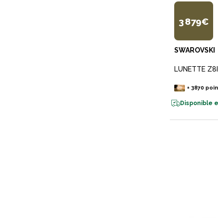
3 879€
SWAROVSKI
LUNETTE Z8I 
+
3870
poin
Disponible e