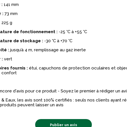
 :
141 mm
 :
73 mm
 225 g
ture de fonctionnement :
-25 °C à +55 °C
ture de stockage :
-30 °C à +70 °C
ité :
jusqu’à 4 m, remplissage au gaz inerte
 :
vert
res fournis :
étui, capuchons de protection oculaires et objec
 confort
 encore d'avis pour ce produit - Soyez le premier à rédiger un avi
& Eaux, les avis sont 100% certifiés : seuls nos clients ayant 
produits peuvent laisser un avis
Publier un avis