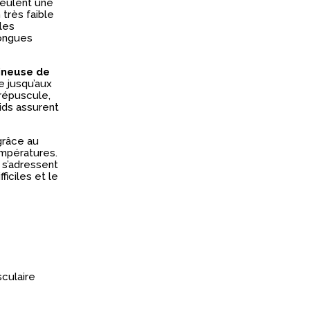
veulent une
 très faible
lles
longues
ineuse de
 jusqu’aux
répuscule,
oids assurent
râce au
empératures.
s s’adressent
ficiles et le
culaire