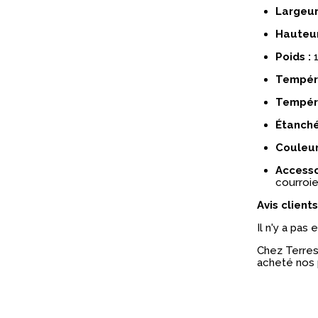
Largeur
Hauteur
Poids :
1
Tempéra
Tempéra
Étanché
Couleur
Accessoi
courroie
Avis clients
Il n'y a pas
Chez Terres 
acheté nos 