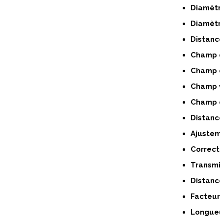
Diamètre
Diamètre
Distance
Champ d
Champ d
Champ v
Champ d
Distanc
Ajustem
Correcti
Transmi
Distance
Facteur
Longueu