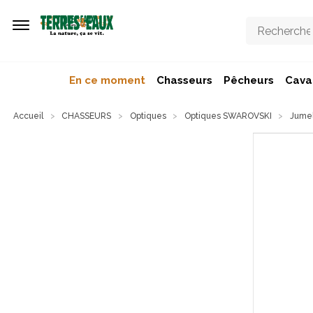
Aller au contenu principal
En ce moment
Chasseurs
Pêcheurs
Caval
Accueil
CHASSEURS
Optiques
Optiques SWAROVSKI
Jumel