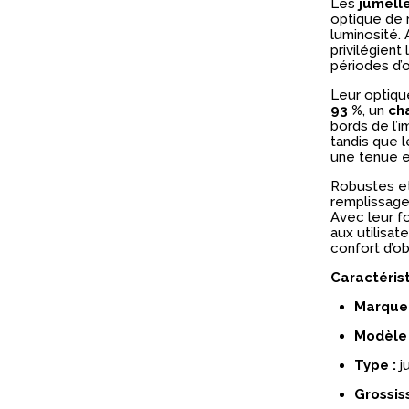
Les
jumell
optique de r
luminosité.
privilégient
périodes d’
Leur optiqu
93 %
, un
ch
bords de l’i
tandis que l
une tenue e
Robustes et
remplissage 
Avec leur f
aux utilisate
confort d’ob
Caractéris
Marque 
Modèle 
Type :
j
Grossis