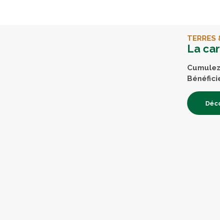
TERRES 
La ca
Cumulez 
Bénéfici
Déco