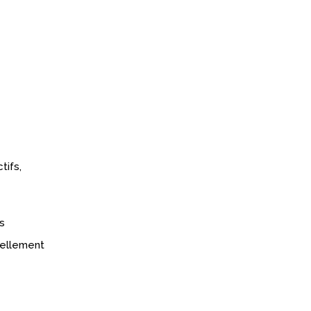
tifs,
s
réellement