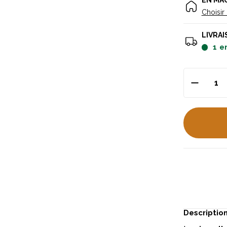
EN MA
Choisir
LIVRAI
1
e
Descriptio