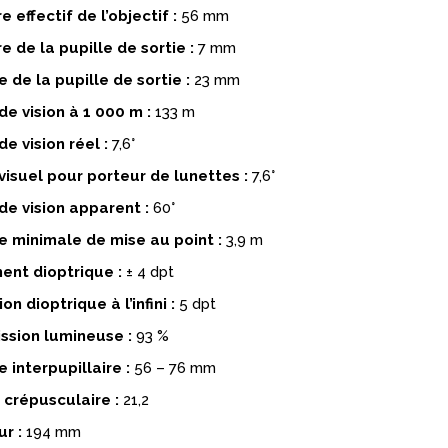
 effectif de l’objectif :
56 mm
 de la pupille de sortie :
7 mm
 de la pupille de sortie :
23 mm
e vision à 1 000 m :
133 m
e vision réel :
7,6°
isuel pour porteur de lunettes :
7,6°
e vision apparent :
60°
e minimale de mise au point :
3,9 m
ent dioptrique :
± 4 dpt
on dioptrique à l’infini :
5 dpt
ssion lumineuse :
93 %
 interpupillaire :
56 – 76 mm
 crépusculaire :
21,2
r :
194 mm