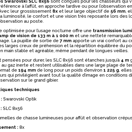
es Swarovski SLC 8x56
sont conçues pour les chasseurs qui 
éférence à l’affût, en approche tardive ou pour l’observation en
 Avec leur grossissement
8x
et leur large objectif de
56 mm
, e
 la luminosité, le confort et une vision très reposante lors des 
observation au poste.
e optimisée pour l’usage nocturne offre une
transmission lum
amp de vision de 133 m à 1 000 m
et une netteté remarquable
mage. La pupille de sortie de
7 mm
apporte un vrai confort au c
es larges creux de préhension et la répartition équilibrée du p
n main stable et agréable, même pendant de longues veilles.
 pensées pour durer, les SLC 8x56 sont étanches jusqu’à
4 m
g
au gaz inerte et restent utilisables dans une large plage de t
ormat de
194 mm
de long pour un poids d’environ
1 225 g
, elle
urs qui privilégient avant tout la qualité d’image en conditions dif
servation sur le grand gibier.
tiques techniques
:
Swarovski Optik
:
SLC 8x56
umelles de chasse lumineuses pour affût et observation crépus
sement :
8x