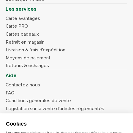
Les services
Carte avantages
Carte PRO
Cartes cadeaux
Retrait en magasin
Livraison & frais d'expédition
Moyens de paiement
Retours & échanges
Aide
Contactez-nous
FAQ
Conditions générales de vente
Législation sur la vente d'articles réglementés
Système d’information sur les armes (SIA)
Cookies
Conditions de nos offres
Lorsque vous visitez notre site, des cookies sont déposés sur votre