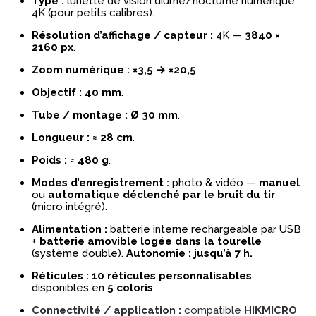
Type :
lunette de vision diurne/nocturne numérique
4K (pour petits calibres).
Résolution d’affichage / capteur :
4K —
3840 ×
2160 px
.
Zoom numérique :
×3,5 → ×20,5
.
Objectif :
40 mm
.
Tube / montage :
Ø 30 mm
.
Longueur :
≈ 28 cm
.
Poids :
≈ 480 g
.
Modes d’enregistrement :
photo & vidéo —
manuel
ou
automatique déclenché par le bruit du tir
(micro intégré).
Alimentation :
batterie interne rechargeable par USB
+
batterie amovible logée dans la tourelle
(système double).
Autonomie : jusqu’à 7 h.
Réticules :
10 réticules personnalisables
disponibles en
5 coloris
.
Connectivité / application :
compatible
HIKMICRO