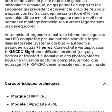
peut se déclencher par le bruit du tir grâce au
microphone embarqué, ce qui permet de capturer les
secondes qui précèdent et suivent le coup de feu pour
analyser vos tirs. Sa conception sur un tube Ø30 mm
avec objectif 40 mm et une longueur réduite (≈ 28 cm)
permet un montage harmonieux sur armes légères sans
les déséquilibrer.
Autonomie et ergonomie : batterie interne rechargeable
par USB complétée par une batterie amovible logée
dans la tourelle (système double) — autonomie
annoncée jusqu’à
7 heures
. Connectivité via l’application
HIKMICRO Sight
pour diffusion en direct (jusqu’à 3
écrans) et transfert automatique des photos/vidéos.
Pour une utilisation nocturne complète, l’emploi d’un
éclairage IR HIKMICRO dédié (invisible) est recommandé.
Caractéristiques techniques
Marque :
HIKMICRO.
Modèle :
Alpex Lite A40E.