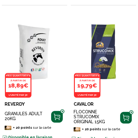
PRIX QUANTITATIFS
PRIX QUANTITATIFS
À PARTIR DE
À PARTIR DE
18,89€
19,79€
L'UNITÉ PAR 36
L'UNITÉ PAR 36
REVERDY
CAVALOR
FLOCONNE
GRANULES ADULT
STRUCOMIX
20KG
ORIGINAL 15KG
+
20
points
sur la carte
+
20
points
sur la carte
Disponible en livraison