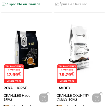
Disponible en livraison
Épuisé en livraison
PRIX QUANTITATIFS
PRIX QUANTITATIFS
À PARTIR DE
À PARTIR DE
17,99€
19,79€
L'UNITÉ PAR 36
L'UNITÉ PAR 36
ROYAL HORSE
LAMBEY
GRANULES H200
GRANULE COUNTRY
25KG
CUBES 20KG