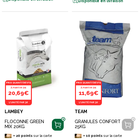
Disponible en livraison
PRIX QUANTITATIFS
PRIX QUANTITATIFS
À PARTIR DE
À PARTIR DE
20,69€
11,69€
L'UNITÉ PAR 36
L'UNITÉ PAR 30
LAMBEY
TEAM
FLOCONNE GREEN
GRANULES CONFORT
MIX 20KG
25KG
+
20
points
sur la carte
+
10
points
sur la carte