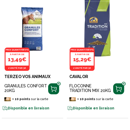
PRIX QUANTITATIFS
PRIX QUANTITATIFS
À PARTIR DE
À PARTIR DE
13,49€
15,29€
L'UNITÉ PAR 36
L'UNITÉ PAR 36
TERZEO VOS ANIMAUX
CAVALOR
GRANULES CONFORT
FLOCONNE
20KG
TRADITION MIX 20KG
+
10
points
sur la carte
+
10
points
sur la carte
Disponible en livraison
Disponible en livraison