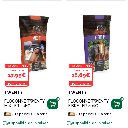
PRIX QUANTITATIFS
PRIX QUANTITATIFS
À PARTIR DE
À PARTIR DE
17,99€
18,89€
L'UNITÉ PAR 36
L'UNITÉ PAR 36
TWENTY
TWENTY
FLOCONNE TWENTY
FLOCONNE TWENTY
MIX 1ER 20KG
FIBRE 1ER 20KG
+
10
points
sur la carte
+
20
points
sur la carte
Disponible en livraison
Disponible en livraison