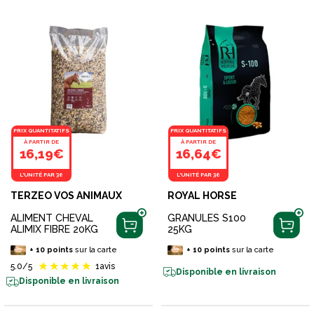
PRIX QUANTITATIFS
PRIX QUANTITATIFS
À PARTIR DE
À PARTIR DE
16,19€
16,64€
L'UNITÉ PAR 36
L'UNITÉ PAR 36
TERZEO VOS ANIMAUX
ROYAL HORSE
ALIMENT CHEVAL
GRANULES S100
ALIMIX FIBRE 20KG
25KG
+
10
points
sur la carte
+
10
points
sur la carte
5.0
/5
1
avis
Disponible en livraison
Disponible en livraison