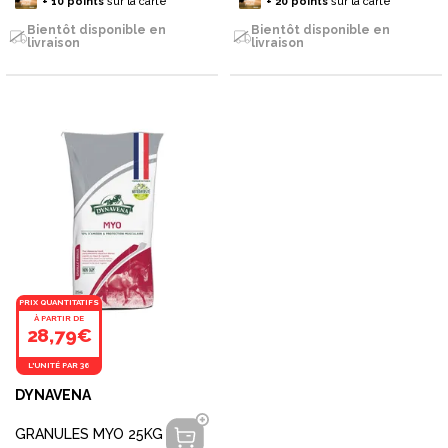
+
10
points
sur la carte
+
20
points
sur la carte
Bientôt disponible en
Bientôt disponible en
livraison
livraison
PRIX QUANTITATIFS
À PARTIR DE
28,79€
L'UNITÉ PAR 36
DYNAVENA
GRANULES MYO 25KG