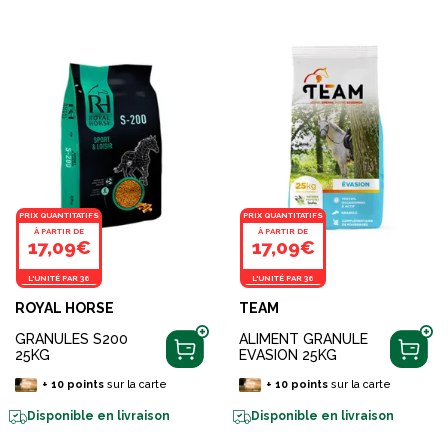
PRIX QUANTITATIFS
PRIX QUANTITATIFS
À PARTIR DE
À PARTIR DE
17,09€
17,09€
L'UNITÉ PAR 36
L'UNITÉ PAR 36
ROYAL HORSE
TEAM
GRANULES S200
ALIMENT GRANULE
25KG
EVASION 25KG
+
10
points
sur la carte
+
10
points
sur la carte
Disponible en livraison
Disponible en livraison