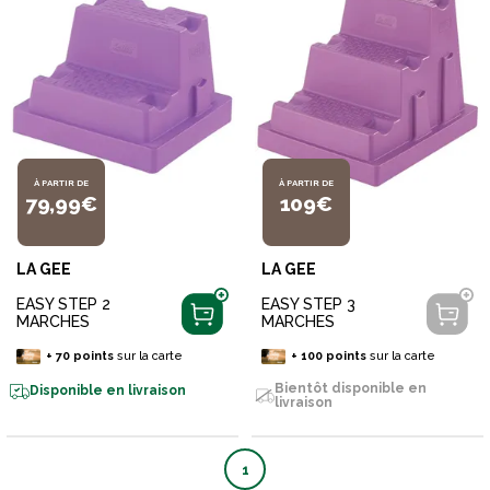
À PARTIR DE
À PARTIR DE
79,99€
109€
LA GEE
LA GEE
EASY STEP 2
EASY STEP 3
MARCHES
MARCHES
+
70
points
sur la carte
+
100
points
sur la carte
Bientôt disponible en
Disponible en livraison
livraison
1