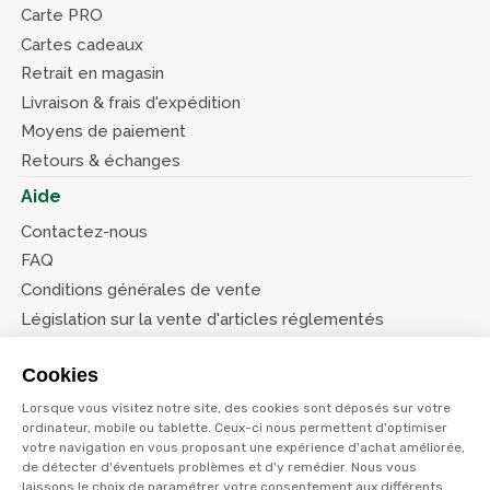
Carte PRO
Cartes cadeaux
Retrait en magasin
Livraison & frais d'expédition
Moyens de paiement
Retours & échanges
Aide
Contactez-nous
FAQ
Conditions générales de vente
Législation sur la vente d'articles réglementés
Système d’information sur les armes (SIA)
Cookies
Conditions de nos offres
Lorsque vous visitez notre site, des cookies sont déposés sur votre
Suivez-nous
ordinateur, mobile ou tablette. Ceux-ci nous permettent d'optimiser
votre navigation en vous proposant une expérience d'achat améliorée,
de détecter d'éventuels problèmes et d'y remédier. Nous vous
laissons le choix de paramétrer votre consentement aux différents