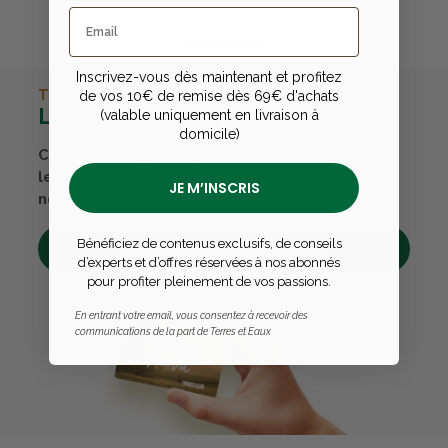
Page suivante
Inscrivez-vous dès maintenant et profitez
TERRES & EAUX
de vos 10€ de remise dès 69€ d'achats
La carte avantages
(valable uniquement en livraison à
domicile)
Cumulez des points passions et convertissez-
les en bons cadeaux. Bénéficiez également de
JE M’INSCRIS
nombreux autres avantages.
Bénéficiez de contenus exclusifs, de conseils
Découvrez tous ses avantages
d’experts et d’offres réservées à nos abonnés
pour profiter pleinement de vos passions.
En entrant votre email, vous consentez à recevoir des
communications de la part de Terres et Eaux