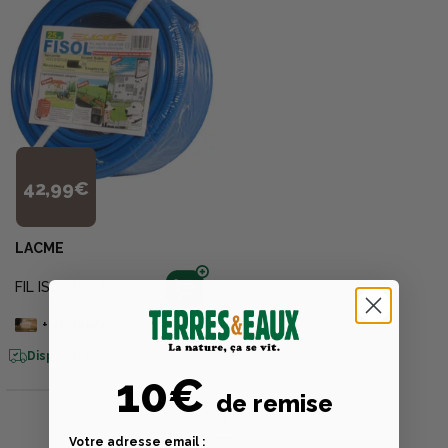
42,99€
LACME
FIL ISOLANT FISOL 25
+
40
points
sur la carte
Disponible en livraison
10€
de remise
1
Votre adresse email :