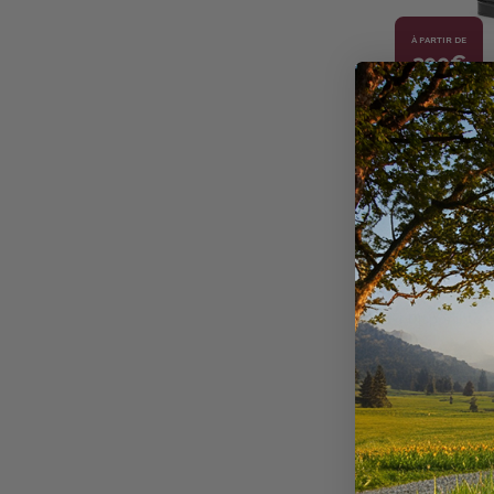
À PARTIR DE
399€
SERGIO GRA
BOTTES REV
ROND
+
390
point
OFFRE
1 SAC À BO
Disponible e