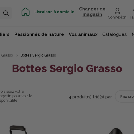
Changer de
Livraison à domicile
magasin
Connexion
Fa
iers
Passionnés de nature
Vos animaux
Catalogues
 Grasso
Bottes Sergio Grasso
Bottes Sergio Grasso
oisissez votre
gasin pour voir la
4
produit(s) trié(s) par
sponibilité