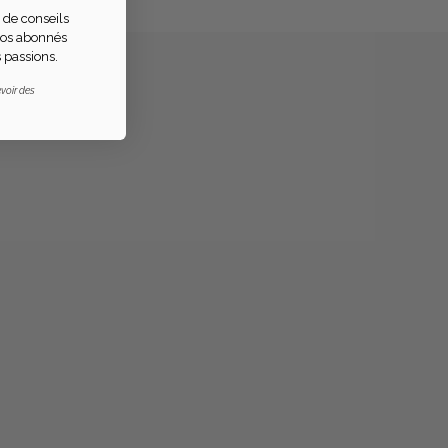
 de conseils
 nos abonnés
 passions.
voir des