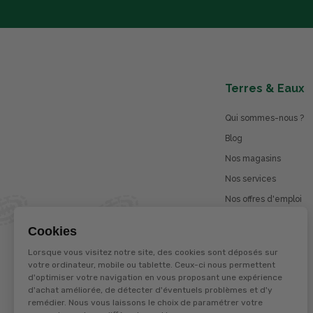
Terres & Eaux
Qui sommes-nous ?
Blog
Nos magasins
Nos services
Nos offres d'emploi
Catalogues en ligne
Cookies
Jeu concours
Lorsque vous visitez notre site, des cookies sont déposés sur
La marque Terzéo
votre ordinateur, mobile ou tablette. Ceux-ci nous permettent
d'optimiser votre navigation en vous proposant une expérience
d'achat améliorée, de détecter d'éventuels problèmes et d'y
remédier. Nous vous laissons le choix de paramétrer votre
© Terres et eaux 2026