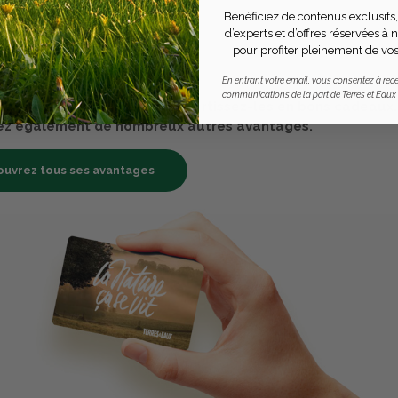
Bénéficiez de contenus exclusifs,
d’experts et d’offres réservées à
pour profiter pleinement de vos
& EAUX
rte avantages
En entrant votre email, vous consentez à rece
communications de la part de Terres et Eaux
des points passions et convertissez-les en bons cadeaux.
ez également de nombreux autres avantages.
uvrez tous ses avantages