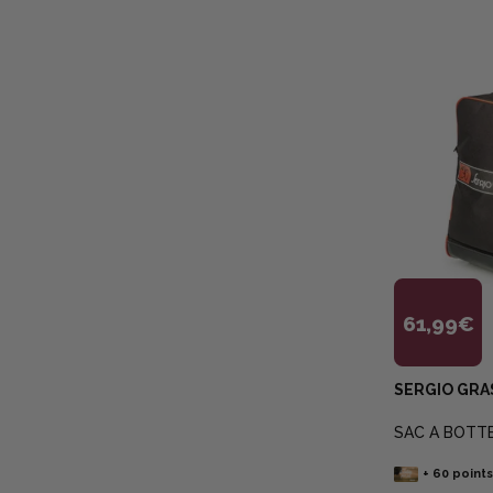
61,99€
SERGIO GRA
SAC A BOTTE
+
60
point