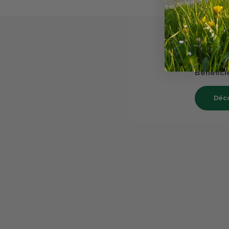
TERRES 
La ca
Cumulez 
Bénéfici
Déco