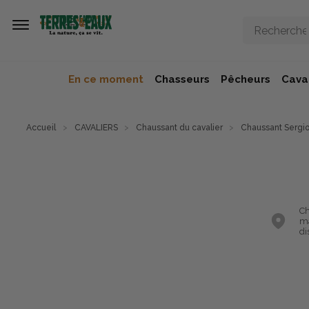
Aller au contenu principal
En ce moment
Chasseurs
Pêcheurs
Caval
Accueil
CAVALIERS
Chaussant du cavalier
Chaussant Sergio
Ch
ma
di