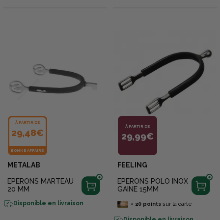
À PARTIR DE
À PARTIR DE
29,48€
29,99€
BONNE AFFAIRE
METALAB
FEELING
EPERONS MARTEAU
EPERONS POLO INOX
20 MM
GAINE 15MM
Disponible en livraison
+
20
points
sur la carte
Disponible en livraison