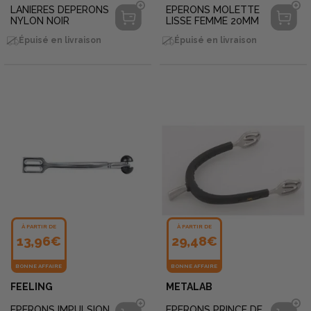
LANIERES DEPERONS
EPERONS MOLETTE
NYLON NOIR
LISSE FEMME 20MM
Épuisé en livraison
Épuisé en livraison
À PARTIR DE
À PARTIR DE
13,96€
29,48€
BONNE AFFAIRE
BONNE AFFAIRE
FEELING
METALAB
EPERONS IMPULSION
EPERONS PRINCE DE