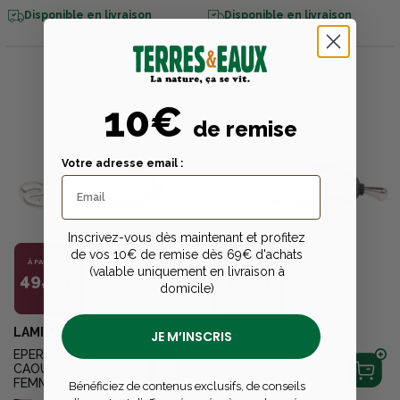
Disponible en livraison
Disponible en livraison
10€
de remise
Votre adresse email :
Inscrivez-vous dès maintenant et profitez
de vos 10€ de remise dès 69€ d'achats
À PARTIR DE
À PARTIR DE
(valable uniquement en livraison à
49,99€
49,99€
domicile)
LAMICELL
LAMICELL
JE M’INSCRIS
EPERONS A BOULES
EPERONS A BOULES
CAOUTCHOUC
CAOUTCHOUC
FEMME
HOMME
Bénéficiez de contenus exclusifs, de conseils