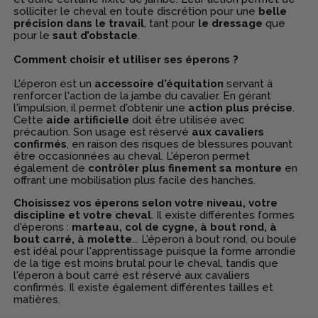
solliciter le cheval en toute discrétion pour une
belle
précision dans le travail
, tant pour
le dressage
que
pour le
saut d’obstacle
.
Comment choisir et utiliser ses éperons ?
L'éperon est un
accessoire d'équitation
servant à
renforcer l'action de la jambe du cavalier. En gérant
l'impulsion, il permet d'obtenir une
action plus précise
.
Cette
aide artificielle
doit être utilisée avec
précaution. Son usage est réservé
aux cavaliers
confirmés
, en raison des risques de blessures pouvant
être occasionnées au cheval. L'éperon permet
également de
contrôler plus finement sa monture
en
offrant une mobilisation plus facile des hanches.
Choisissez vos éperons selon votre niveau, votre
discipline et votre cheval
. Il existe différentes formes
d'éperons :
marteau, col de cygne, à bout rond, à
bout carré, à molette
... L'éperon à bout rond, ou boule
est idéal pour l'apprentissage puisque la forme arrondie
de la tige est moins brutal pour le cheval, tandis que
l'éperon à bout carré est réservé aux cavaliers
confirmés. Il existe également différentes tailles et
matières.