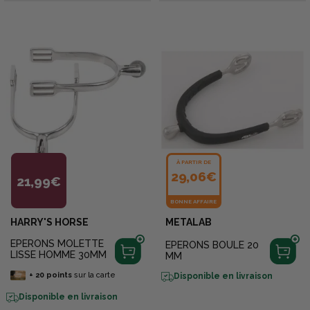
À PARTIR DE
29,06€
21,99€
BONNE AFFAIRE
HARRY'S HORSE
METALAB
EPERONS MOLETTE
EPERONS BOULE 20
LISSE HOMME 30MM
MM
+
20
points
sur la carte
Disponible en livraison
Disponible en livraison