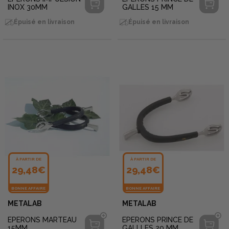
INOX 30MM
GALLES 15 MM
Épuisé en livraison
Épuisé en livraison
À PARTIR DE
À PARTIR DE
29,48€
29,48€
BONNE AFFAIRE
BONNE AFFAIRE
METALAB
METALAB
EPERONS MARTEAU
EPERONS PRINCE DE
15MM
GALLLES 20 MM