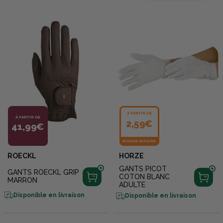
À PARTIR DE
À PARTIR DE
2,59€
41,99€
BONNE AFFAIRE
ROECKL
HORZE
GANTS PICOT
GANTS ROECKL GRIP
COTON BLANC
MARRON
ADULTE
Disponible en livraison
Disponible en livraison