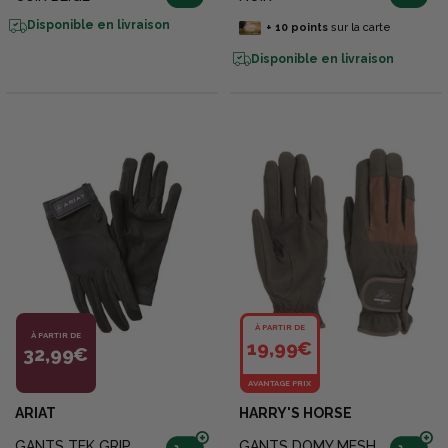
Disponible en livraison
+
10
points
sur la carte
Disponible en livraison
À PARTIR DE
À PARTIR DE
19,99€
32,99€
AVANTAGE PRIX
ARIAT
HARRY'S HORSE
GANTS TEK GRIP
GANTS DOMY MESH