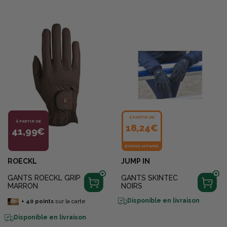
À PARTIR DE
À PARTIR DE
18,24€
41,99€
BONNE AFFAIRE
ROECKL
JUMP IN
GANTS ROECKL GRIP
GANTS SKINTEC
MARRON
NOIRS
Disponible en livraison
+
40
points
sur la carte
Disponible en livraison