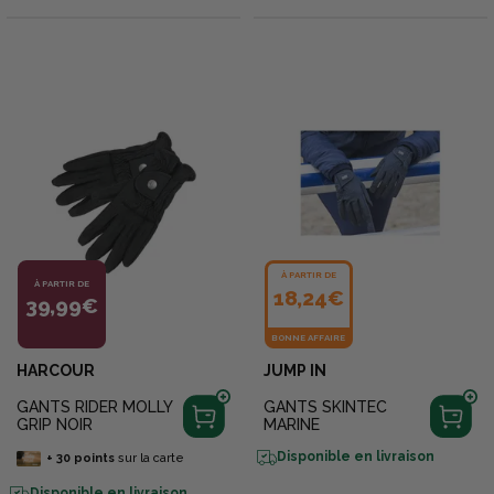
À PARTIR DE
À PARTIR DE
18,24€
39,99€
BONNE AFFAIRE
HARCOUR
JUMP IN
GANTS RIDER MOLLY
GANTS SKINTEC
GRIP NOIR
MARINE
Disponible en livraison
+
30
points
sur la carte
Disponible en livraison