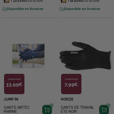
+
40
points
sur la carte
+
30
points
sur la carte
Disponible en livraison
Disponible en livraison
À PARTIR DE
À PARTIR DE
33,99€
7,99€
JUMP IN
HORZE
GANTS AIRTEC
GANTS DE TRAVAIL
MARINE
ETE NOIR