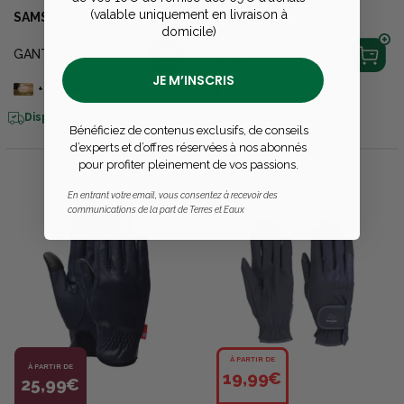
(valable uniquement en livraison à
SAMSHIELD
ROECKL
domicile)
GANTS ROECKL GRIP
GANT V-SKIN NOIR
NOIR
JE M’INSCRIS
+
30
points
sur la carte
+
40
points
sur la carte
Disponible en livraison
Disponible en livraison
Bénéficiez de contenus exclusifs, de conseils
d’experts et d’offres réservées à nos abonnés
pour profiter pleinement de vos passions.
En entrant votre email, vous consentez à recevoir des
communications de la part de Terres et Eaux
À PARTIR DE
À PARTIR DE
19,99€
25,99€