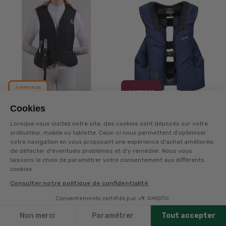
À PARTIR DE
À PARTIR DE
268,80€
529€
Cookies
BONNE AFFAIRE
Lorsque vous visitez notre site, des cookies sont déposés sur votre
HIT AIR
HIT AIR
ordinateur, mobile ou tablette. Ceux-ci nous permettent d'optimiser
votre navigation en vous proposant une expérience d'achat améliorée,
AIRBAG OURAYE
GILET AIR BAG
de détecter d'éventuels problèmes et d'y remédier. Nous vous
HARCOUR X HIT AIR
COMPLET III MARINE
laissons le choix de paramétrer votre consentement aux différents
cookies.
+
520
points
sur la carte
OFFRE
OFFRE
POUR BÉNÉFICIER DE
POUR BÉNÉFICIER DE
Consulter notre politique de confidentialité
L'OFFRE SUR LE PACK :
L'OFFRE SUR LE PACK :
VESTE KENJI + AIR BAG
VESTE HOTAKA + AIR BAG
OFFRE
OURAYE, METTEZ CES
OURAYE, METTEZ CES
Consentements certifiés par
1 CARTOUCHE DE GAZ OFFERTE
DEUX ARTICLES DANS
DEUX ARTICLES DANS
Filtres
Disponible en livraison
VOTRE PANIER PUIS
VOTRE PANIER PUIS
L’OFFRE S'APPLIQUERA
L’OFFRE S'APPLIQUERA
Non merci
Paramétrer
Tout accepter
AUTOMATIQUEMENT.
AUTOMATIQUEMENT.
Disponible en livraison
VESTE COMPETITION
VESTE BI FABRIC FEMME