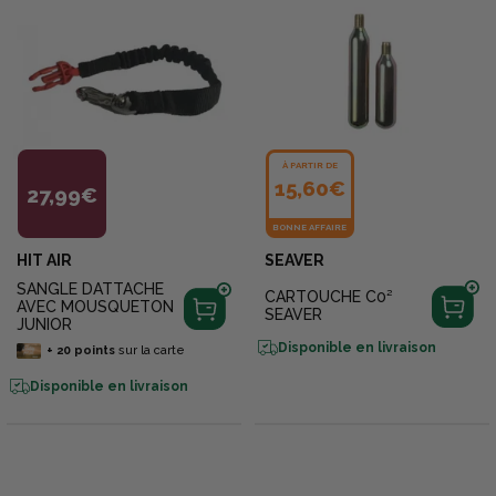
À PARTIR DE
15,60€
27,99€
BONNE AFFAIRE
HIT AIR
SEAVER
SANGLE DATTACHE
CARTOUCHE C0²
AVEC MOUSQUETON
SEAVER
JUNIOR
Disponible en livraison
+
20
points
sur la carte
Disponible en livraison