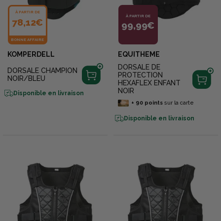
À PARTIR DE
À PARTIR DE
78,12€
99,99€
BONNE AFFAIRE
KOMPERDELL
EQUITHEME
DORSALE DE
DORSALE CHAMPION
PROTECTION
NOIR/BLEU
HEXAFLEX ENFANT
NOIR
Disponible en livraison
+
90
points
sur la carte
Disponible en livraison