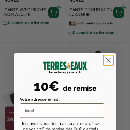
HORZE
HORZE
GANTS AVEC PICOTS
GANTS D'EQUITATION
NOIR ADULTE
LUKA NOIR
Disponible en livraison
+
20
points
sur la carte
Disponible en livraison
10€
de remise
Votre adresse email :
À PARTIR DE
À PARTIR DE
39,99€
41,99€
Inscrivez-vous dès maintenant et profitez
de vos 10€ de remise dès 69€ d'achats