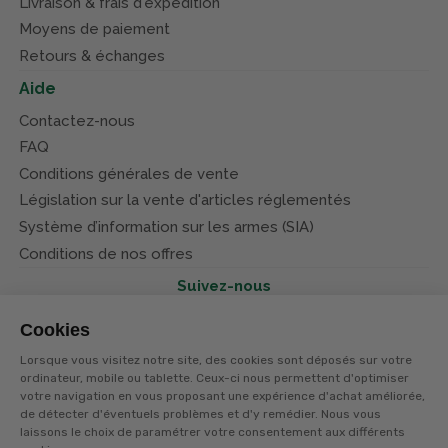
Livraison & frais d'expédition
Moyens de paiement
Retours & échanges
Aide
Contactez-nous
FAQ
Conditions générales de vente
Législation sur la vente d'articles réglementés
Système d’information sur les armes (SIA)
Conditions de nos offres
Suivez-nous
Cookies
Lorsque vous visitez notre site, des cookies sont déposés sur votre
ordinateur, mobile ou tablette. Ceux-ci nous permettent d'optimiser
votre navigation en vous proposant une expérience d'achat améliorée,
© Terres et eaux 2026
Politique de confidentialité
de détecter d'éventuels problèmes et d'y remédier. Nous vous
Mentions légales
laissons le choix de paramétrer votre consentement aux différents
CGV