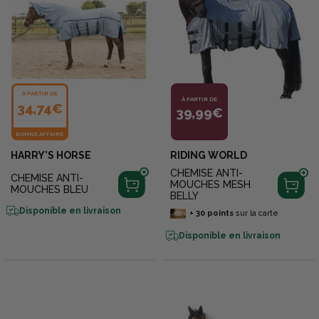
À PARTIR DE
À PARTIR DE
34,74€
39,99€
BONNE AFFAIRE
HARRY'S HORSE
RIDING WORLD
CHEMISE ANTI-
CHEMISE ANTI-
MOUCHES MESH
MOUCHES BLEU
BELLY
Disponible en livraison
+
30
points
sur la carte
Disponible en livraison