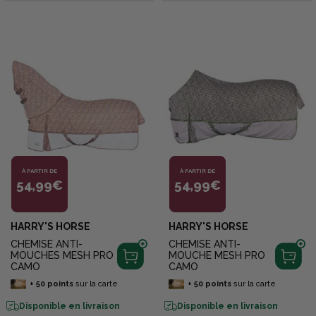
PLUSIEURS CHEMISE ANTI-
PLUSIEURS CHEMISE ANTI-
MOUCHES FAISANT PARTIE DE
MOUCHES FAISANT PARTIE DE
L'OFFRE. LA RÉDUCTION
L'OFFRE. LA RÉDUCTION
S'APPLIQUERA
S'APPLIQUERA
AUTOMATIQUEMENT LORSQUE
AUTOMATIQUEMENT LORSQUE
VOUS VALIDEZ VOTRE PANIER.
VOUS VALIDEZ VOTRE PANIER.
CHEMISE ANTI-INSECTES
CHEMISE ANTI-INSECTES
COMBO COULEUR ZÉBRE : DU
COMBO COULEUR ZÉBRE : DU
CODE ARTICLE 1182176 À
CODE ARTICLE 1182176 À
1182183. CHEMISE ANTI-ECZEMA
1182183. CHEMISE ANTI-ECZEMA
COULEUR GRISE : DU CODE
COULEUR GRISE : DU CODE
ARTICLE 1228259 À 1228267
ARTICLE 1228259 À 1228267
À PARTIR DE
À PARTIR DE
54,99€
54,99€
HARRY'S HORSE
HARRY'S HORSE
CHEMISE ANTI-
CHEMISE ANTI-
MOUCHES MESH PRO
MOUCHE MESH PRO
CAMO
CAMO
+
50
points
sur la carte
+
50
points
sur la carte
Disponible en livraison
Disponible en livraison