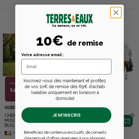
10€
de remise
Votre adresse email :
Inscrivez-vous dès maintenant et profitez
À PARTIR DE
À PARTIR DE
de vos 10€ de remise dès 69€ d'achats
149€
189€
(valable uniquement en livraison à
domicile)
HORSEWARE
HORSEWARE
JE M’INSCRIS
CHEMISE ANTI-
CHEMISE ANTI-
MOUCHES AMIGO
MOUCHES RAMBO
BUG BUSTER
PROTECTOR GRISE
Bénéficiez de contenus exclusifs, de conseils
+
140
points
sur la carte
+
180
points
sur la carte
d’experts et d’offres réservées à nos abonnés