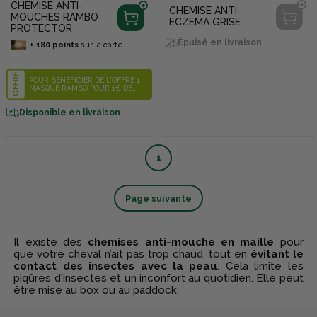
CHEMISE ANTI-
CHEMISE ANTI-
MOUCHES RAMBO
ECZEMA GRISE
PROTECTOR
Épuisé en livraison
+
180
points
sur la carte
OFFRE
POUR BÉNÉFICIER DE L'OFFRE 1
MASQUE RAMBO POUR 1€ DE
PLUS, IDENTIFIEZ-VOUS SUR LE
SITE INTERNET, METTEZ DANS
VOTRE PANIER 1 CHEMISE ANTI-
Disponible en livraison
MOUCHES RAMBO + 1 BONNET
ANTI-MOUCHES RAMBO DE LA
SÉLECTION CI-DESSOUS.
L'OFFRE S'APPLIQUERA
AUTOMATIQUEMENT LORSQUE
1
VOUS VALIDEREZ VOTRE
PANIER. CHEMISE ANTI-
MOUCHES RAMBO PROTECTOR :
DU CODE ARTICLE 1183775 À
1183782 MASQUE ANTI-
MOUCHES RAMBO : COB 1173377
Page suivante
/ CHEVAL 1173378
Il existe des
chemises anti-mouche en maille
pour
que votre cheval n’ait pas trop chaud, tout en
évitant le
contact des insectes avec la peau
. Cela limite les
piqûres d'insectes et un inconfort au quotidien. Elle peut
être mise au box ou au paddock.