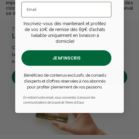
impérativement ! Et pour finir n'oubliez pas de mettre des
cloches ou protège-glomes pour éviter que le cheval
se déferre pendant le transport.
Inscrivez-vous dès maintenant et profitez
TERRES & EAUX
de vos 10€ de remise dès 69€ d'achats
La carte avantages
(valable uniquement en livraison à
domicile)
Cumulez des points passions et convertissez-
les en bons cadeaux. Bénéficiez également de
JE M’INSCRIS
nombreux autres avantages.
Bénéficiez de contenus exclusifs, de conseils
Découvrez tous ses avantages
d’experts et d’offres réservées à nos abonnés
pour profiter pleinement de vos passions.
En entrant votre email, vous consentez à recevoir des
communications de la part de Terres et Eaux