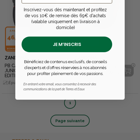
Inscrivez-vous dès maintenant et profitez
de vos 10€ de remise dès 69€ d'achats
(valable uniquement en livraison à
domicile)
À PARTIR DE
À PARTIR DE
46,63€
72,50€
JE M’INSCRIS
BONNE AFFAIRE
BONNE AFFAIRE
ZANDONA
ZANDONA
Bénéficiez de contenus exclusifs, de conseils
PB CARBON AIR
d’experts et d’offres réservées à nos abonnés
PROTEGE-BOULETS
JUNIOR BLACK
AIR SENSITIVE+ MARR
pour profiter pleinement de vos passions.
EDITION
Épuisé en livraison
Épuisé en livraison
En entrant votre email, vous consentez à recevoir des
communications de la part de Terres et Eaux
1
Page suivante