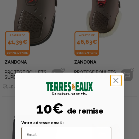
À PARTIR DE
À PARTIR DE
41,39€
46,63€
BONNE AFFAIRE
BONNE AFFAIRE
ZANDONA
ZANDONA
PROTEGE BOULETS
PROTEGE BOULETS
SUPERIOR MARRON
TECHNO FUR BRUN
Épuisé en livraison
Épuisé en livraison
10€
de remise
Votre adresse email :