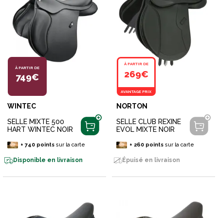
À PARTIR DE
À PARTIR DE
269€
749€
AVANTAGE PRIX
WINTEC
NORTON
SELLE MIXTE 500
SELLE CLUB REXINE
HART WINTEC NOIR
EVOL MIXTE NOIR
+
740
points
sur la carte
+
260
points
sur la carte
Disponible en livraison
Épuisé en livraison