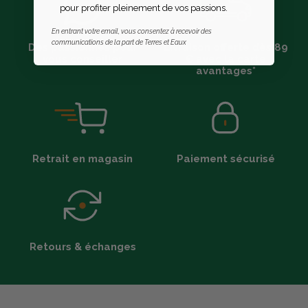
pour profiter pleinement de vos passions.
En entrant votre email, vous consentez à recevoir des
communications de la part de Terres et Eaux
Des passionnés pour
Livraison offerte dès 89
vous conseiller
€ avec la carte
avantages*
Retrait en magasin
Paiement sécurisé
Retours & échanges