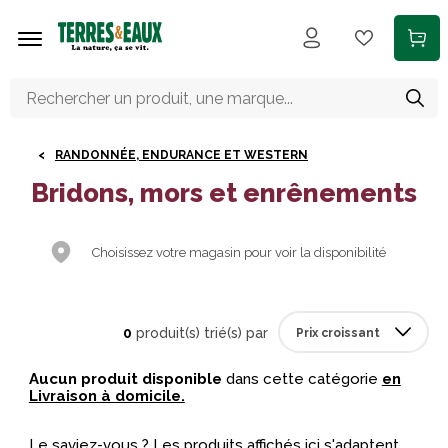
Aller au contenu principal
RANDONNÉE, ENDURANCE ET WESTERN
Bridons, mors et enrênements
Choisissez votre magasin pour voir la disponibilité
0
produit(s) trié(s) par
Aucun produit disponible
dans cette catégorie
en
Livraison à domicile.
Le saviez-vous ? Les produits affichés ici s'adaptent