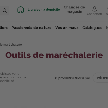
Changer de
Livraison à domicile
magasin
Connexion
Fa
iers
Passionnés de nature
Vos animaux
Catalogues
 de maréchalerie
Outils de maréchalerie
oisissez votre
gasin pour voir la
8
produit(s) trié(s) par
sponibilité