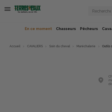
Aller au contenu principal
En ce moment
Chasseurs
Pêcheurs
Caval
Accueil
CAVALIERS
Soin du cheval
Maréchalerie
Outils
Ch
ma
di