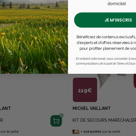
domicile)
JE M’INSCRIS
Bénéficiez de contenus exclusifs,
d’experts et d’offres réservées à
pour profiter pleinement de vos
En entrant votre email, vous consentez à rece
communications de la part de Terres et Eaux
119€
LLANT
MICHEL VAILLANT
ER
KIT DE SECOURS MARECHALER
sur la carte
+
110
points
sur la carte