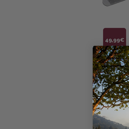
49,99€
MICHEL VAI
RAPE A COR
+
40
point
5.0
/5
Disponible e