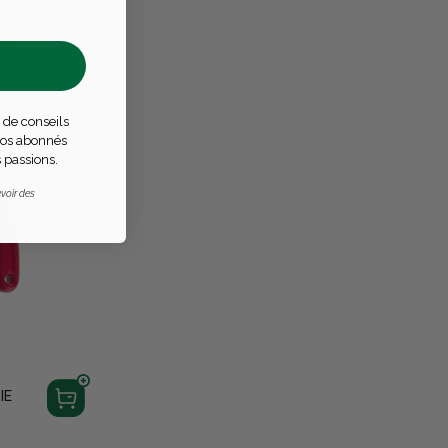
 de conseils
 nos abonnés
 passions.
voir des
IE