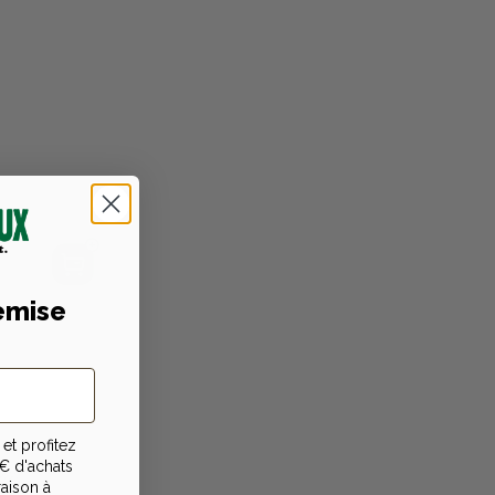
emise
et profitez
€ d'achats
raison à