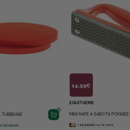
14,99€
EQUITHEME
MINI RAPE A SABOTS POIGNEE
A TUBBEASE
+
10
points
sur la carte
n livraison