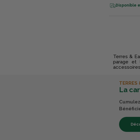
Disponible e
Terres & Ea
parage et 
accessoires
TERRES 
La ca
Cumulez 
Bénéfici
Déco