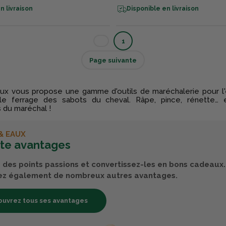
n livraison
Disponible en livraison
1
Page suivante
ux vous propose une gamme d'outils de maréchalerie pour l'e
le ferrage des sabots du cheval. Râpe, pince, rénette… 
 du maréchal !
& EAUX
rte avantages
des points passions et convertissez-les en bons cadeaux.
ez également de nombreux autres avantages.
uvrez tous ses avantages