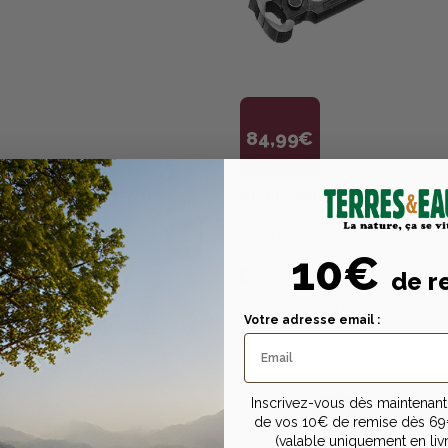
84,99€
LLANT
MICHEL VAILLANT
NE AVEC MANCHE
TRICOISE A TALON
10€
de r
s
sur la carte
+
80
points
sur la carte
1
avis
Disponible en livraison
n livraison
Votre adresse email :
Inscrivez-vous dès maintenant 
de vos 10€ de remise dès 69
(valable uniquement en liv