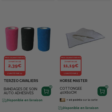
PRIX QUANTITATIFS
PRIX QUANTITATIFS
À PARTIR DE
À PARTIR DE
2,39€
11,19€
L'UNITÉ PAR 12
L'UNITÉ PAR 5
TERZEO CAVALIERS
HORSE MASTER
COTTONGEE
BANDAGES DE SOIN
40X60CM
AUTO ADHÉSIVES
+
10
points
sur la carte
Disponible en livraison
Disponible en livraison