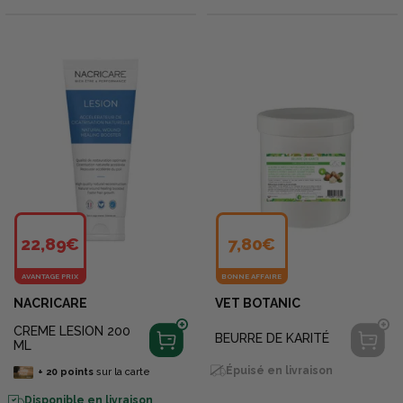
22,89€
7,80€
AVANTAGE PRIX
BONNE AFFAIRE
NACRICARE
VET BOTANIC
CREME LESION 200
BEURRE DE KARITÉ
ML
Épuisé en livraison
+
20
points
sur la carte
Disponible en livraison