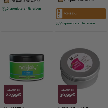
+
10
points
sur la carte
+
30
points
sur la carte
Disponible en livraison
OFFRE
POINTS X2
Disponible en livraison
À PARTIR DE
À PARTIR DE
22,99€
30,99€