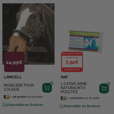
PRIX QUANTITATIFS
À PARTIR DE
7,34€
24,99€
L'UNITÉ PAR 10
LAMICELL
NAF
1 CATAPLASME
MUSELIERE POUR
NATURALINTX
COLIQUE
POULTICE
+
20
points
sur la carte
+
10
points
sur la carte
Disponible en livraison
Disponible en livraison