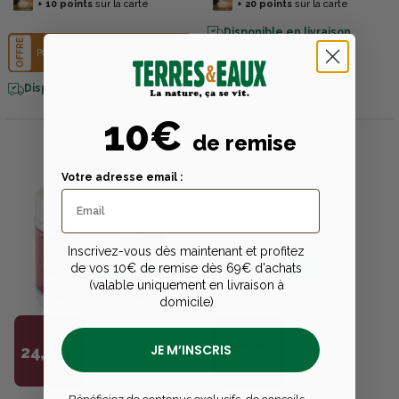
+
10
points
sur la carte
+
20
points
sur la carte
Disponible en livraison
OFFRE
POINTS X2
Disponible en livraison
10€
de remise
Votre adresse email :
Inscrivez-vous dès maintenant et profitez
de vos 10€ de remise dès 69€ d'achats
(valable uniquement en livraison à
domicile)
À PARTIR DE
JE M’INSCRIS
24,49€
9,99€