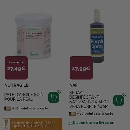
À PARTIR DE
27,49€
17,99€
NUTRAGILE
NAF
SPRAY
PATE D'ARGILE SOIN
DESINFECTANT
POUR LA PEAU
NATURALINTX ALOE
VERA PURPLE 240ML
+
20
points
sur la carte
+
10
points
sur la carte
OFFRE
Disponible en livraison
POUR BÉNÉFICIER DE L'OFFRE
250 POINTS OFFERTS POUR
L'ACHAT D'UNE PATE D'ARGILE