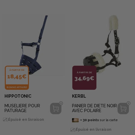
À PARTIR DE
À PARTIR DE
18,45€
34,69€
BONNE AFFAIRE
HIPPOTONIC
KERBL
MUSELIERE POUR
PANIER DE DIETE NOIR
PATURAGE
AVEC POLAIRE
Épuisé en livraison
+
30
points
sur la carte
Épuisé en livraison