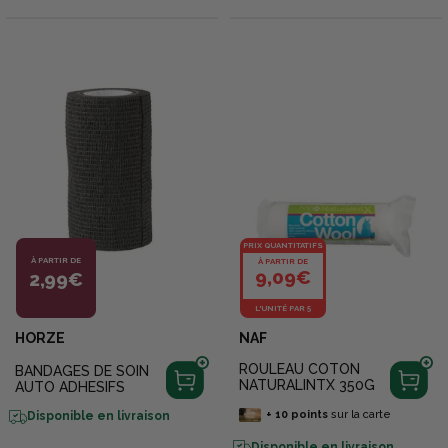
PRIX QUANTITATIFS
À PARTIR DE
À PARTIR DE
9,09€
2,99€
L'UNITÉ PAR 5
HORZE
NAF
ROULEAU COTON
BANDAGES DE SOIN
NATURALINTX 350G
AUTO ADHESIFS
+
10
points
sur la carte
Disponible en livraison
Disponible en livraison