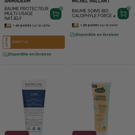
ANIMADERM
MICHEL VAILLANT
BAUME PROTECTEUR
BAUME SOINS BIO
MULTI-USAGE
CALOPHYLE FORCE 4
NATJELY
+
30
points
sur la carte
+
20
points
sur la carte
Disponible en livraison
OFFRE
POINTS X2
Disponible en livraison