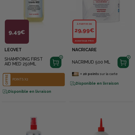
À PARTIR DE
29,99€
9,49€
AVANTAGE PRIX
LEOVET
NACRICARE
SHAMPOING FIRST
NACRIMUD 500 ML
AID MED 250ML
+
20
points
sur la carte
OFFRE
POINTS X2
Disponible en livraison
Disponible en livraison