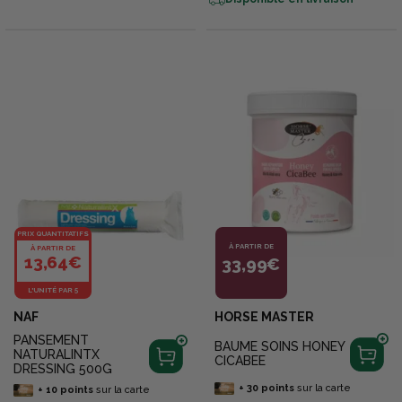
PRIX QUANTITATIFS
À PARTIR DE
À PARTIR DE
13,64€
33,99€
L'UNITÉ PAR 5
NAF
HORSE MASTER
PANSEMENT
BAUME SOINS HONEY
NATURALINTX
CICABEE
DRESSING 500G
+
30
points
sur la carte
+
10
points
sur la carte