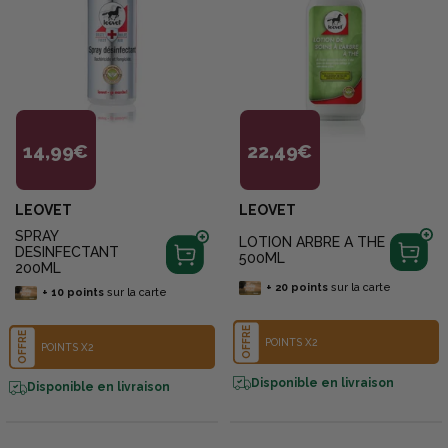
14,99€
22,49€
LEOVET
LEOVET
SPRAY
LOTION ARBRE A THE
DESINFECTANT
500ML
200ML
+
20
points
sur la carte
+
10
points
sur la carte
OFFRE
OFFRE
POINTS X2
POINTS X2
Disponible en livraison
Disponible en livraison