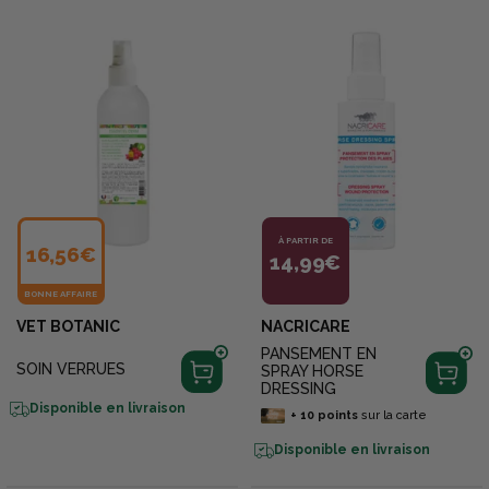
À PARTIR DE
16,56€
14,99€
BONNE AFFAIRE
VET BOTANIC
NACRICARE
PANSEMENT EN
SOIN VERRUES
SPRAY HORSE
DRESSING
Disponible en livraison
+
10
points
sur la carte
Disponible en livraison