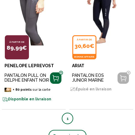
À PARTIR DE
À PARTIR DE
30,60€
89,99€
BONNE AFFAIRE
PENELOPE LEPREVOST
ARIAT
PANTALON PULL ON
PANTALON EOS
DELPHE ENFANT NOIR
JUNIOR MARINE
Épuisé en livraison
+
80
points
sur la carte
Disponible en livraison
1