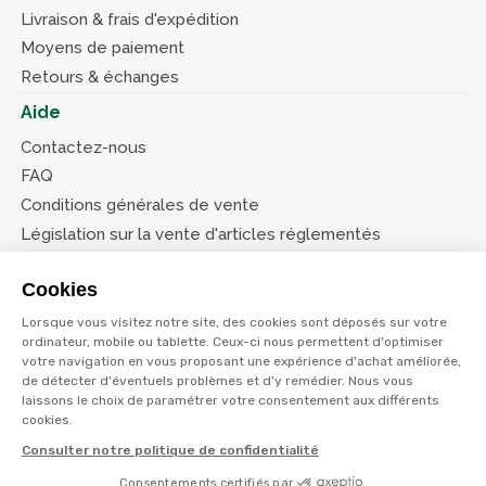
Livraison & frais d'expédition
Moyens de paiement
Retours & échanges
Aide
Contactez-nous
FAQ
Conditions générales de vente
Législation sur la vente d'articles réglementés
Système d’information sur les armes (SIA)
Cookies
Conditions de nos offres
Lorsque vous visitez notre site, des cookies sont déposés sur votre
Suivez-nous
ordinateur, mobile ou tablette. Ceux-ci nous permettent d'optimiser
votre navigation en vous proposant une expérience d'achat améliorée,
de détecter d'éventuels problèmes et d'y remédier. Nous vous
laissons le choix de paramétrer votre consentement aux différents
cookies.
Consulter notre politique de confidentialité
© Terres et eaux 2026
Politique de confidentialité
Mentions légales
Consentements certifiés par