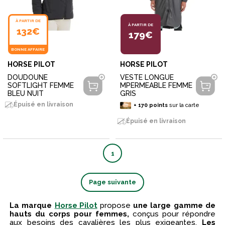
À PARTIR DE
À PARTIR DE
132€
179€
BONNE AFFAIRE
HORSE PILOT
HORSE PILOT
DOUDOUNE
VESTE LONGUE
SOFTLIGHT FEMME
MPERMEABLE FEMME
BLEU NUIT
GRIS
Épuisé en livraison
+
170
points
sur la carte
Épuisé en livraison
1
Page suivante
La marque
Horse Pilot
propose
une large gamme de
hauts du corps pour femmes,
conçus pour répondre
aux besoins des cavalières les plus exigeantes.
Les