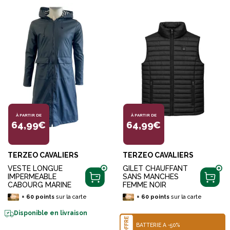
À PARTIR DE
À PARTIR DE
64,99€
64,99€
TERZEO CAVALIERS
TERZEO CAVALIERS
VESTE LONGUE
GILET CHAUFFANT
IMPERMEABLE
SANS MANCHES
CABOURG MARINE
FEMME NOIR
+
60
points
sur la carte
+
60
points
sur la carte
Disponible en livraison
OFFRE
BATTERIE À -50%