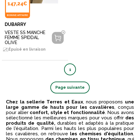
147,24€
BONNE AFFAIRE
DUBARRY
VESTE SS MANCHE
FEMME SPIDDAL
OLIVE
Épuisé en livraison
1
Page suivante
Chez la sellerie Terres et Eaux
, nous proposons
une
large gamme de hauts pour les cavalières
, conçus
pour allier
confort, style et fonctionnalité
. Nous avons
sélectionné les meilleures marques pour vous offrir
des
produits de qualité,
durables et adaptés à la pratique
de l'équitation. Parmi les hauts les plus populaires pour
les cavalières, on retrouve
les chemises d'équitation
.
Nous proposons
des chemises en tissu technique
, qui