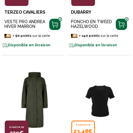
TERZEO CAVALIERS
DUBARRY
VESTE PRO ANDREA
PONCHO EN TWEED
HIVER MARRON
HAZELWOOD
+
90
points
sur la carte
+
240
points
sur la carte
Disponible en livraison
Disponible en livraison
À PARTIR DE
À PARTIR DE
23,48€
329€