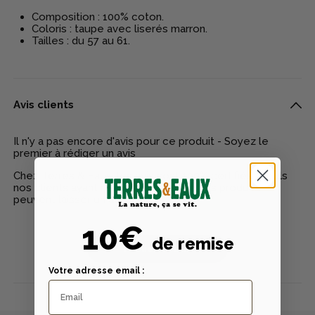
Composition : 100% coton.
Coloris : taupe avec liserés marron.
Tailles : du 57 au 61.
Avis clients
Il n'y a pas encore d'avis pour ce produit - Soyez le
premier à rédiger un avis
Chez Terres & Eaux, les avis sont 100% certifiés : seuls
nos clients ayant réellement acheté nos produits
peuvent laisser un avis
10€
de remise
Publier un avis
Votre adresse email :