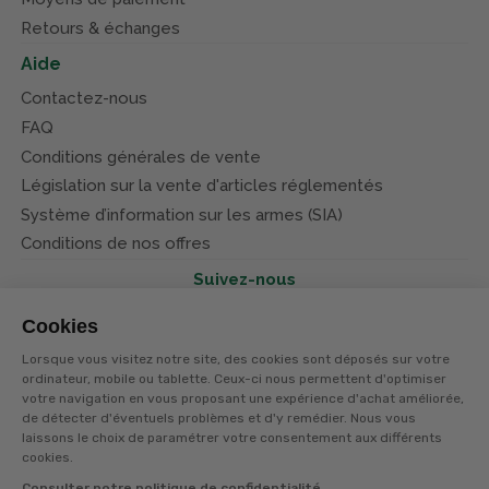
Retours & échanges
Aide
Contactez-nous
FAQ
Conditions générales de vente
Législation sur la vente d'articles réglementés
Système d’information sur les armes (SIA)
Conditions de nos offres
Suivez-nous
Cookies
Lorsque vous visitez notre site, des cookies sont déposés sur votre
ordinateur, mobile ou tablette. Ceux-ci nous permettent d'optimiser
votre navigation en vous proposant une expérience d'achat améliorée,
© Terres et eaux 2026
de détecter d'éventuels problèmes et d'y remédier. Nous vous
Politique de confidentialité
Mentions légales
laissons le choix de paramétrer votre consentement aux différents
CGV
cookies.
Consulter notre politique de confidentialité