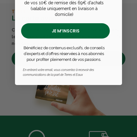
de vos 10€ de remise dès 69€ d'achats
(valable uniquement en livraison à
TERRES & EAUX
domicile)
La carte avantages
Cumulez des points passions et convertissez-
JE M’INSCRIS
les en bons cadeaux. Bénéficiez également de
nombreux autres avantages.
Bénéficiez de contenus exclusifs, de conseils
d’experts et d’offres réservées à nos abonnés
Découvrez tous ses avantages
pour profiter pleinement de vos passions.
En entrant votre email, vous consentez à recevoir des
communications de la part de Terres et Eaux