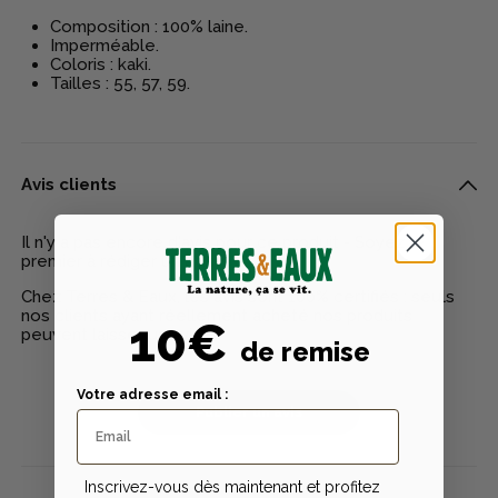
Composition : 100% laine.
Imperméable.
Coloris : kaki.
Tailles : 55, 57, 59.
Avis clients
Il n'y a pas encore d'avis pour ce produit - Soyez le
premier à rédiger un avis
Chez Terres & Eaux, les avis sont 100% certifiés : seuls
nos clients ayant réellement acheté nos produits
10€
peuvent laisser un avis
de remise
Votre adresse email :
Publier un avis
Inscrivez-vous dès maintenant et profitez