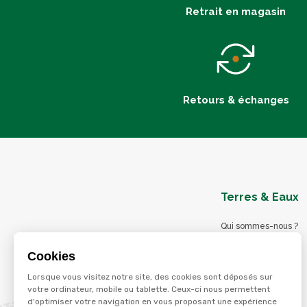
Retrait en magasin
Retours & échanges
Terres & Eaux
Qui sommes-nous ?
Blog
Cookies
Nos magasins
Lorsque vous visitez notre site, des cookies sont déposés sur
Nos services
votre ordinateur, mobile ou tablette. Ceux-ci nous permettent
d'optimiser votre navigation en vous proposant une expérience
Nos offres d'emploi