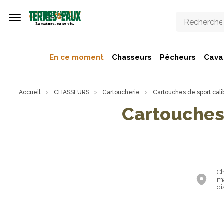
Aller au contenu principal
En ce moment
Chasseurs
Pêcheurs
Caval
Accueil
CHASSEURS
Cartoucherie
Cartouches de sport cali
Cartouches 
Ch
ma
di