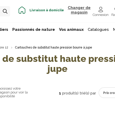
Changer de
Livraison à domicile
magasin
Connexion
Fa
iers
Passionnés de nature
Vos animaux
Catalogues
bre 12
Cartouches de substitut haute pression bourre à jupe
de substitut haute press
jupe
oisissez votre
gasin pour voir la
1
produit(s) trié(s) par
sponibilité