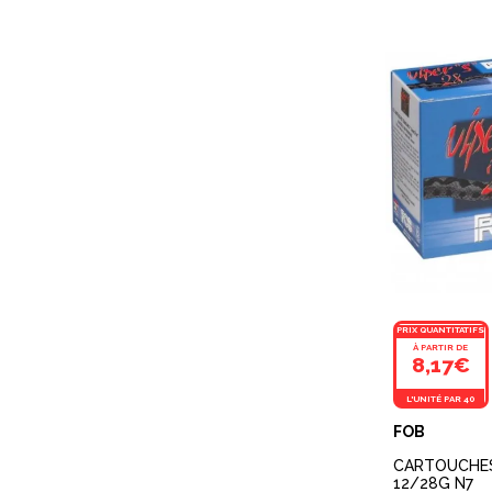
PRIX QUANTITATIFS
À PARTIR DE
8,17€
L'UNITÉ PAR 40
FOB
CARTOUCHES
12/28G N7