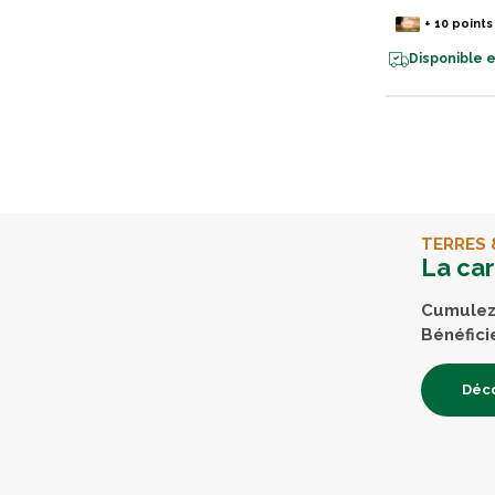
+
10
points
Disponible e
TERRES 
La ca
Cumulez 
Bénéfici
Déco