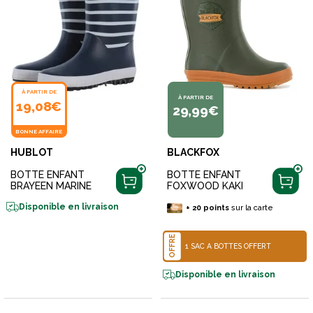
À PARTIR DE
À PARTIR DE
19,08€
29,99€
BONNE AFFAIRE
HUBLOT
BLACKFOX
BOTTE ENFANT
BOTTE ENFANT
BRAYEEN MARINE
FOXWOOD KAKI
Disponible en livraison
+
20
points
sur la carte
OFFRE
1 SAC À BOTTES OFFERT
Disponible en livraison