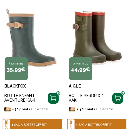
À PARTIR DE
À PARTIR DE
35,99€
44,99€
BLACKFOX
AIGLE
BOTTE ENFANT
BOTTE PERDRIX 2
AVENTURE KAKI
KAKI
+
30
points
sur la carte
+
40
points
sur la carte
OFFRE
OFFRE
1 SAC À BOTTES OFFERT
1 SAC À BOTTES OFFERT